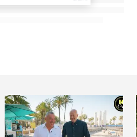
tinuer de se développer sans pour autant qu’il y ait
plémentaires. On les inscrit dans un cadre plus large,
édia prend le média dans sa globalité, dans et en
 impact commercial. Le point commun est notre base
o, de par son activité historique de
retargeting
et
 d’une connaissance
shopper
inégalée dans le monde.