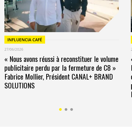
INFLUENCIA CAFÉ
27/06/2026
« Nous avons réussi à reconstituer le volume
publicitaire perdu par la fermeture de C8 »
e partenariats retail media chez Criteo.
Fabrice Mollier, Président CANAL+ BRAND
omment faites-vous pour alimenter cette connaissance ?
SOLUTIONS
ose de beaucoup plus de choix pour préserver son
cipes du
RGPD
et ne conserve pas ces données au-delà
données personnellement identifiables en effet.
y
de nos partenaires distributeurs (pour le
retail