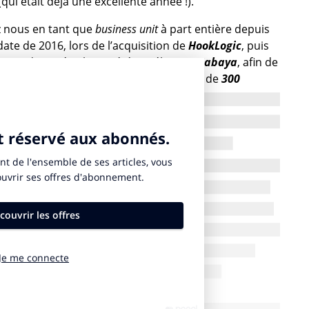
ui était déjà une excellente année !).
z nous en tant que
business unit
à part entière depuis
ate de 2016, lors de l’acquisition de
HookLogic
, puis
eurs d’acquérir la société israélienne
Mabaya
, afin de
s
. L’activité rassemble aujourd’hui près de
300
ndra peser plus que votre activité historique, qui elle-
nt
de repartir à la hausse
cette année ?
 activité qui se développe très fortement chez nous et
garder les projections du cabinet McKinsey sur la
été commandée par Criteo, NDLR.]
. Celle-ci est estimée à
a 32 millions de dollars en 2024 dans le monde en
. Mais les
retailers
et les marques vont aussi sur le
 trafic ou de la notoriété. L’activité marketing et
, mais elle a retrouvé la croissance. Au troisième
2020.