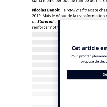
sur la même période de l’année dernière (q
Nicolas Benoit
: le
retail media
existe che
2019. Mais le début de la transformation d
de
Storetail
en 2018. Nous venons par aill
renforcer notre offre sur les
marketplace
personnes hors R&D
.
IN : pensez-vous qu’à terme cette activité vie
même
a souffert en 2019
et
en 2020
ava
N.B.
: il est vrai que le
retail media
est une
qui explose dans le monde. Il suffit de re
croissance du
retail media [cette étude a 
30 % par an pour un montant qui atteindr
dehors d’Amazon et en dehors de la Chine
web diffuser des campagnes pour attirer du
solutions a certes traversé des difficultés
trimestre
celle-ci était de 8 %
comparé à 