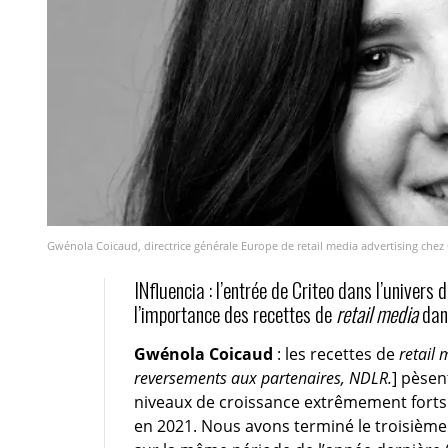
Gwénola Coicaud, directrice générale Europe de retail media advertising chez 
INfluencia : l’entrée de Criteo dans l’univers 
l’importance des recettes de
retail media
dan
Gwénola Coicaud
: les recettes de
retail 
reversements aux partenaires, NDLR.
] pèsen
niveaux de croissance extrêmement forts
en 2021. Nous avons terminé le troisième