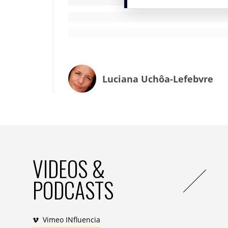
C’est pourquoi ces deux activités vont con
cannibalisation. Ce sont des activités com
celui du
commerce média
. Le commerce m
dehors du magasin, pour lui associer un
extrêmement fournie de
shoppers
. Crite
désormais aussi de
retail media
, dispose
Luciana Uchôa-Lefebvre
VIDEOS &
PODCASTS
Vimeo INfluencia