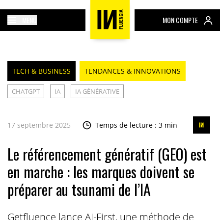
MENU
MON COMPTE
TECH & BUSINESS
TENDANCES & INNOVATIONS
CHATGPT
IA
IA GÉNÉRATIVE
17 septembre 2025
Temps de lecture : 3 min
Le référencement génératif (GEO) est
en marche : les marques doivent se
préparer au tsunami de l’IA
Getfluence lance AI-First, une méthode de