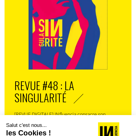
AI-first : répondre aux intentions de recherche
conversationnelle
L’outil AI-first repose sur une méthodologie innovante
de création de contenus, spécialement conçue pour
optimiser la compréhension et l’assimilation des
informations par les moteurs d’IA générative.
Cette approche structurée permet de maximiser
REVUE #48 : LA
l’impact du GEO (Generative Engine Optimization),
notamment en générant des contenus qui répondent
SINGULARITÉ
avec précision aux intentions de recherche
conversationnelle qui vont bien au-delà du SEO
traditionnel.
[REVUE DIGITALE] INfluencia consacre son
prochain numéro à une question devenue
Elle aligne aussi les contenus sur les nouveaux
centrale dans l’économie contemporaine : Qu’est-
comportements des utilisateurs (réponses directes