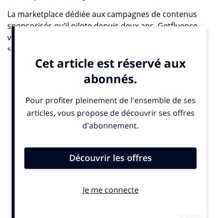
La marketplace dédiée aux campagnes de contenus
sponsorisés qu’il pilote depuis deux ans,
Getfluence
vient de lancer sa toute première solution
spécifiquement conçue pour faciliter l’intégration des
contenus de marque au sein des moteurs d’IA
générative.
Cet outil, baptisé AI-First, garantit la visibilité et la
fiabilité des contenus dans les réponses fournies par
les IA conversationnelles (LLM). Il répond à un besoin
qui se fait de plus en plus pressent pour les
annonceurs.
Dans son
rapport intitulé « Le potentiel économique de
l’IA générative »
, le cabinet de conseil en stratégie
McKinsey estimait que
l’IA générative pourrait
impacter jusqu’à 75% de la valeur des activités de
marketing digital
. Le levier SEO n’est donc désormais