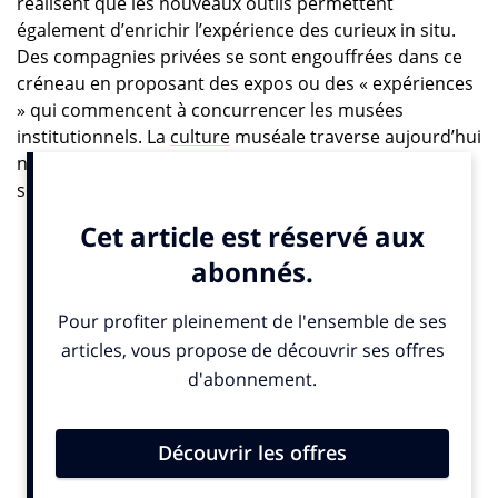
réalisent que les nouveaux outils permettent
également d’enrichir l’expérience des curieux in situ.
Des compagnies privées se sont engouffrées dans ce
créneau en proposant des expos ou des « expériences
» qui commencent à concurrencer les musées
institutionnels. La
culture
muséale traverse aujourd’hui
non seulement l’écran, mais une période charnière de
son histoire. Soit dit en passant, le meilleur et le pire
intimement mêlés.
Déjà en 1970…
L’arrivée de la technologie dans nos musées ne date
pas d’hier. «
Tout a débuté dans les années 1970 lorsque
les musées ont commencé à numériser leurs collections,
rappelle Antoine Rolland, le fondateur de Correspondances
Digitales, une agence de conseil en ingénierie culturelle.
L’informatisation a beaucoup aidé les établissements à
inventorier leurs œuvres – comme la loi les y oblige depuis
1792, l’abbé Grégoire ayant imposé la mesure pour lutter