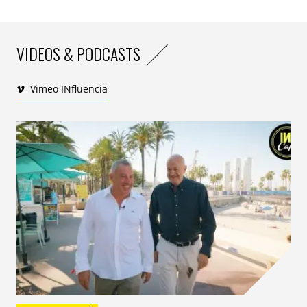
VIDEOS & PODCASTS
Vers les réseaux et les podcasts
La fermeture des musées imposée par la pandémie a
Vimeo INfluencia
favorisé, dans un premier temps, les précurseurs de la
Toile. Coincés à leur domicile, les Français ont
soudainement cherché à occuper leurs longues
journées en regardant des œuvres, en écoutant des
concerts ou en admirant des ballets, rivés à l’écran de
leur ordinateur ou smartphone. Les données sont
étonnantes : en 2020, le
Louvre.fr
a ainsi enregistré
près de 21 millions de visites, un chiffre 49% supérieur
à celui de l’année précédente. Durant le premier
confinement, le site a reçu en moyenne 330000 visites
par jour, contre 40000 avant la crise sanitaire. Le pic a
été atteint ce mois de mars 2020 avec 400000 visites
quotidiennes. Le Centre Pompidou a lui aussi constaté