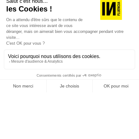
JE DÉCOUVRE LES NUMÉROS PRÉCÉDENTS
Je suis déjà abonné(e) :
je consulte la revue en
version digitale
SUIVEZ-NOUS
@
INfluencialemag