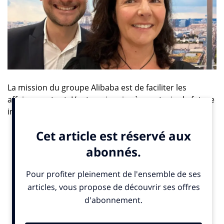
La mission du groupe Alibaba est de faciliter les
affaires partout. L’entreprise vise à construire la future
infrastructure du commerce.
Le modèle économique d’Alibaba est celui de la place
de marché. Il repose sur le fait que le Groupe ne vend
pas de produits et ne dispose d’aucun stock. Alibaba
met à disposition des marchands ainsi que des
marques, et notamment des PME, l’infrastructure
technologique et les innovations qui rendent possible
la vente de produits à travers le monde, ce qui lui
permet de développer une relation de confiance avec