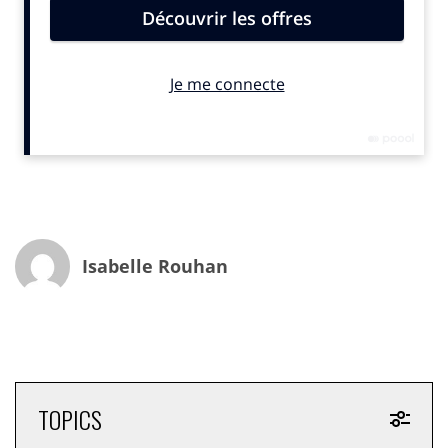
les marchands vendant leurs produits sur ses
plateformes.
L’étude de la Università Bocconi analyse la contribution
économique des marketplaces Alibaba axées sur la
vente en ligne de produits européens aux
consommateurs chinois. Elle montre qu’en 2022, la
France a exporté 12,7 milliards d’euros de produits
vers la Chine. Ce sont essentiellement des
cosmétiques, des parfums, de la mode et des
accessoires.
Isabelle Rouhan
TOPICS