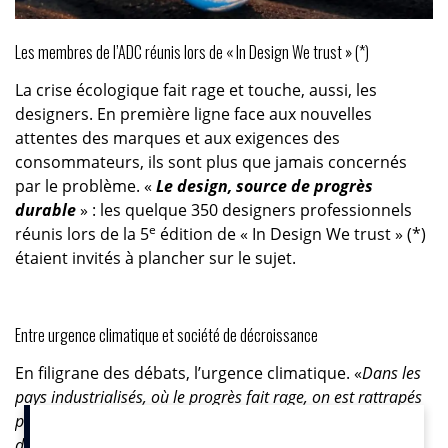
Les membres de l’ADC réunis lors de « In Design We trust » (*)
La crise écologique fait rage et touche, aussi, les
designers. En première ligne face aux nouvelles
attentes des marques et aux exigences des
consommateurs, ils sont plus que jamais concernés
par le problème. «
Le design, source de progrès
durable
» : les quelque 350 designers professionnels
e
réunis lors de la 5
édition de « In Design We trust » (*)
étaient invités à plancher sur le sujet.
Entre urgence climatique et société de décroissance
En filigrane des débats, l’urgence climatique. «
Dans les
pays industrialisés, où le progrès fait rage, on est rattrapés
par une réalité commune : la crise écologique. Le progrès,
d’accord, mais on n’a pas de planète B
», constate