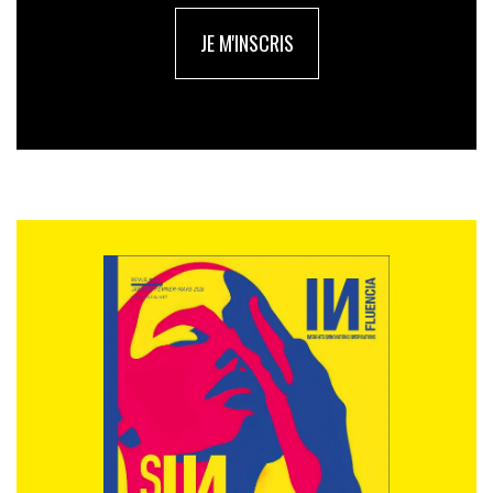
inventer des matériaux, des procédés moins polluants, plus
durables, moins énergivores, recyclables
». La nature,
JE M'INSCRIS
gisement inépuisable d’idées adaptables à une
multitude de secteurs. Cette démarche dite
« biomimétique » ou « bioinspiration », «
à l’exacte
intersection entre le design, la science et l’ingéniérie, s’avère
plus actuelle que jamais
», considère, Lou Andréa de
Clerck (Mazarine Atelier Pascalie).
Une formidable opportunité pour le métier
Si l’éco-conception oblige les designers à adopter un
nouveau point de vue, c’est aussi selon Claire Coudoré
(CBA) «
un vrai argument tangible de l’engagement sociétal
des marques et de leurs raisons d’être, une démarche
valorisante pour nos métiers et notre contribution à l’effort
collectif de la planète. Qu’on se le dise : faire simple, sobre,
c’est l’opportunité de revenir à l’essence même de notre