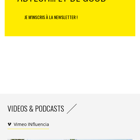
DAUGE. Mais la clé de voûte de la transformation, c’est
la créativité : «
Grâce à elle, on va pouvoir apporter des
JE M'INSCRIS À LA NEWSLETTER !
idées, des réflexes aux marques avec lesquelles nous
travaillons. Le design est une source de progrès durable et
les marques peuvent contribuer positivement au
changement.
».
«
Les agences ont un rôle à jouer pour réinventer et
révolutionner les codes des marques
», considèrent
Yovanna Wallet (Landor), Elise Cousi et Bertrand Klein
(Extrême).
Vers un design « frugal » :
less for more
VIDEOS & PODCASTS
La transformation, ce n’est «ni
d’arrêter de vivre pour
réduire notre empreinte carbone, de défigurer les villes pour
Vimeo INfluencia
baisser les émissions de gaz à effet de serre, ni de multiplier
les labels
», affirment ensemble Dounia Alexandra