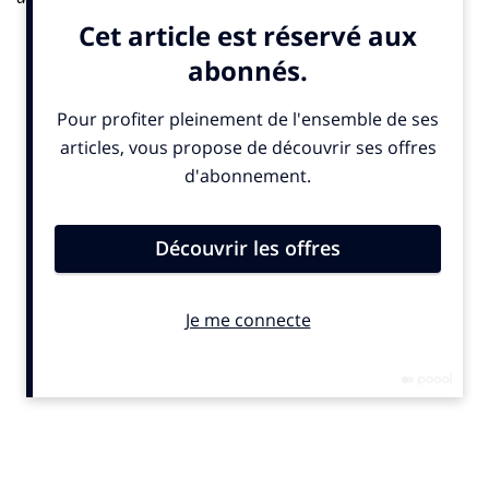
Valentine Perreira (Bronson). «
La planète brûle»,
s’alarme Matthieu Dessemme (Big Youth). Les
consommateurs, eux, questionnent les marques.
Anne-Sophie Royer (SGK Brandinage) l’affirme : «
58%
des Français attendent que les marques prennent leurs
responsabilités dans la résolution des grands problèmes de
notre société
». «
Les consommateurs
attendent des
entreprises qu’elles soient les vecteurs du changement,
pointe Claire Coudoré (CBA)
. Ils sont de plus en plus
attentifs aux labels et aux notations».
Pris dans cette double tourmente, les designers sont
d’autant plus concernés que malheureusement,
regrette Matthieu Dessemme (Big Youth), «
nos métiers
contribuent aussi à cette crise écologique. Trop de papiers,
trop d’encres, trop d’emballages, trop de plastiques… Dans
le monde digital, aussi, trop de pollution avec des mails et
des data centers qui explosent
». Géraldine Karolyi (17
mars) et Martin Iselt (Leroy Tremblot) en conviennent :