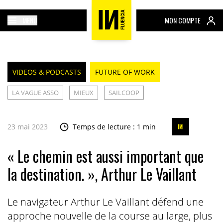
MENU
MON COMPTE
VIDEOS & PODCASTS
FUTURE OF WORK
LA VAGUE ASSO
MIEUX
SAILCOOP
23 mai 2023
Temps de lecture : 1 min
« Le chemin est aussi important que
la destination. », Arthur Le Vaillant
Le navigateur Arthur Le Vaillant défend une
approche nouvelle de la course au large, plus