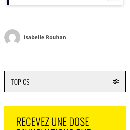
respectueuse du milieu vivant.
En tant que marin, Arthur anticipe les phénomènes qui
vont survenir, demain : météo, ciel, nuages, arbres,
eau…. Son métier c’est de prévoir ce qui va se passer
dans une minute mais aussi dans plusieurs jours pour
Isabelle Rouhan
se placer toujours au mieux par rapport au vent qui va
arriver.
TOPICS
RECEVEZ UNE DOSE