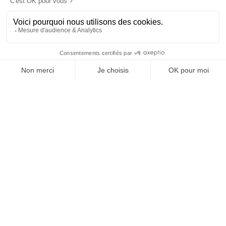
SUIVEZ-NOUS
@
INfluencialemag