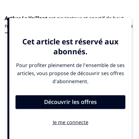
Arthur Le Vaillant
est navigateur et sportif de haut
niveau. Il pratique la course au large depuis 15 ans et a
participé aux challenges les plus prestigieux (
La Route
du Rhum
,
La solitaire du Figaro
,
La Transat Jacques
Vabre
…). Il est aussi musicien, entrepreneur, et très
engagé pour la planète et l’écologie via son association
La Vague Asso
, ou encore
SailCoop
qui vise à
rassembler les usagers, les professionnels du
nautisme et les acteurs publics pour offrir un nouveau
service : des itinéraires en voiliers, en France et sur
toutes les mers (première destination desservie : la
Corse).
Pour la Route du Rhum 2022, il navigue sous les
couleurs du collectif
Mieux
cofondé par 22
entrepreneurs engagés en matière de RSE.
Le navigateur Arthur Le Vaillant défend une approche
nouvelle de la course au large, plus responsable et