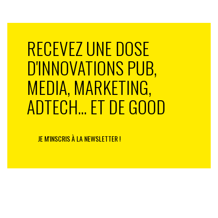
RECEVEZ UNE DOSE
D'INNOVATIONS PUB,
MEDIA, MARKETING,
ADTECH... ET DE GOOD
LES AUTRES PRIX OR
JE M'INSCRIS À LA NEWSLETTER !
« Catch the Oasis», Oasis – Marcel, Publicis Sport (grande
consommation)
Pour s’adresser à la GenZ, Oasis a fait le pari réussi de
recréer son film TV sur une map créative Fortnite et de
lancer son propre tournoi sur
Twitch
: Catch the Oasis.