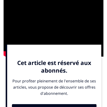
e
Le jury du 13
Grand Prix du Brand Content salue à
l’unanimité la puissance d’un dispositif qualifié de
remarquable alliant prouesse technologique,
pertinence stratégique et cohérence vis-à-vis de la
marque. Une opération qui permet au brand content
de muter et d’évoluer pour embrasser les nouveaux
usages digitaux de ses cibles. Une campagne qui a fait
rêver les enfants et qui a généré une très forte