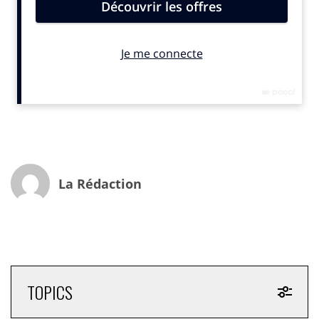
recommandation grâce à sa nature magique.
1ER PRIX SNAPCHAT DU BRAND CONTENT
“Devenez un super héros Marvel grâce à E.Leclerc et à la
réalité augmentée », E. Leclerc – Busterwood, OMD et
Snapchat
Fin 2021, E.Leclerc propose à ses clients une collection
de cartes Marvel à collectionner dans un album
collector disponible uniquement en magasin. Pour
faire la promotion de cette opération, E.Leclerc diffuse
La Rédaction
une websérie diffusée sur les plateformes de vidéo en
ligne. Pour amplifier ce partenariat en lui donnant une
dimension immersive et interactive, E.Leclerc fait
produire plusieurs expériences en réalité augmentée.
Ces trois Lens Snapchat sont visibles & accessibles
depuis plusieurs supports : accessible depuis un
catalogue, visibles dans une publicité et médiatisées
TOPICS
dans la caméra Snapchat.