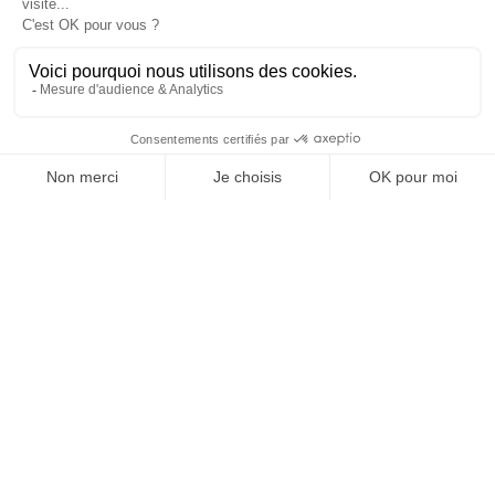
version digitale
SUIVEZ-NOUS
@
INfluencialemag