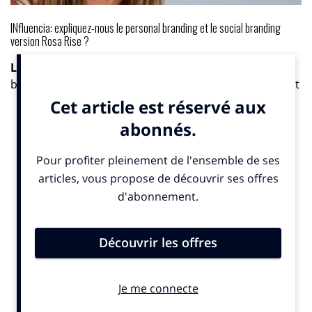
INfluencia: expliquez-nous le personal branding et le social branding
version Rosa Rise ?
Lauren Weber-Staricky
: en fait, l’idée de ce concept
bien connu dans les pays anglo-saxons, -car identifié et
formalisé comme tel-, est nouveau en France. Il est né
d’une envie de ma part de développer des clients sous
un angle personnel et créatif reposant sur la
philosophie de
Rosa Paris
. Lorsque j’en ai parlé aux «
garçons » (Jean-Patrick Chiquiar, Gilles Fichteberget
jean-François Sacco), ils m’ont donné carte blanche. Il y
a maintenant sept clients qui font appel à
Rosa Rise
,
dont trois que j’ai développé en « solo »… et qui sont
de potentiels clients pour l’agence mère.
IN. : l’intraprenariat n’est pas une notion si commune au sein de la com.
Quel est son intérêt ?
L.W-S. :
je pense que Rosa Paris a compris que les