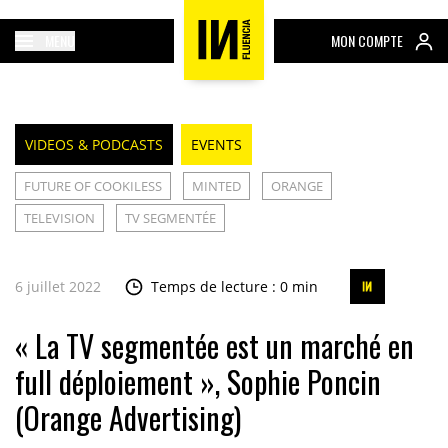
MENU
MON COMPTE
VIDEOS & PODCASTS
EVENTS
FUTURE OF COOKILESS
MINTED
ORANGE
TELEVISION
TV SEGMENTÉE
6 juillet 2022
Temps de lecture : 0 min
« La TV segmentée est un marché en
full déploiement », Sophie Poncin
(Orange Advertising)