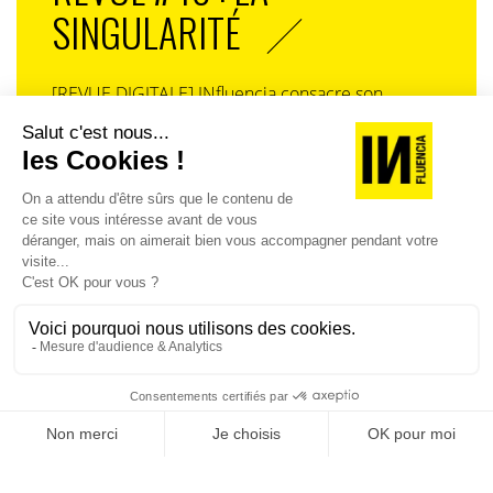
SINGULARITÉ
[REVUE DIGITALE] INfluencia consacre son
prochain numéro à une question devenue
centrale dans l’économie contemporaine : Qu’est-
ce que la singularité à l’heure de la
standardisation généralisée ? Ce numéro explore
la singularité là où elle est la plus mise à l’épreuve
: dans l’entreprise, dans la marque, dans les
organisations, dans les choix de gouvernance,
dans le rapport au pouvoir et à la technologie.
J'ACHÈTE LE NUMÉRO
JE M'ABONNE 1 AN - 4 NUM.