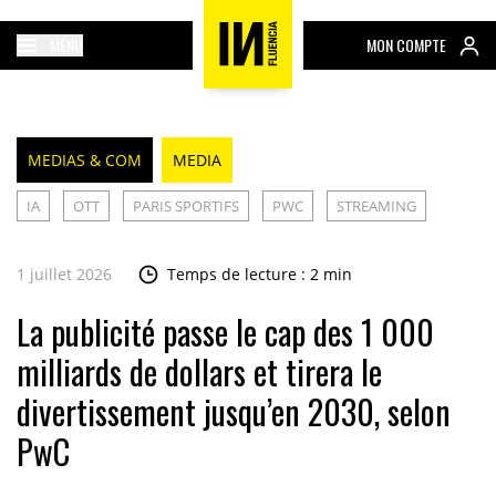
MENU
MON COMPTE
MEDIAS & COM
MEDIA
IA
OTT
PARIS SPORTIFS
PWC
STREAMING
1 juillet 2026
Temps de lecture : 2 min
La publicité passe le cap des 1 000
milliards de dollars et tirera le
divertissement jusqu’en 2030, selon
PwC