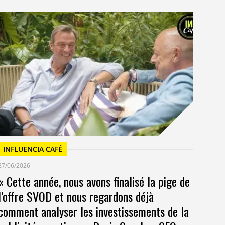
I
23/
Un
at
INFLUENCIA CAFÉ
27/06/2026
« Cette année, nous avons finalisé la pige de
l’offre SVOD et nous regardons déjà
comment analyser les investissements de la