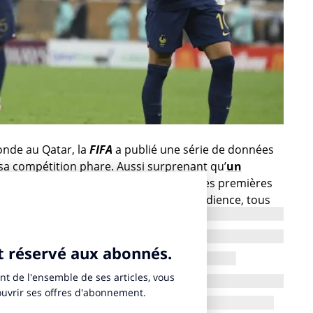
onde au Qatar, la
FIFA
a publié une série de données
sa compétition phare. Aussi surprenant qu’
un
les chiffres donnent le tournis. Selon les premières
la Coupe du monde ont rencontré une audience, tous
5 milliards de personnes. En ce qui concerne le
formules disponibles aient été vendues à trentaine
un total de 600 campagnes ayant la compétition comme
ux pour l’ensemble du tournoi, la
FIFA
indique que la
é regardée par environ 1,5 milliard de personnes dans