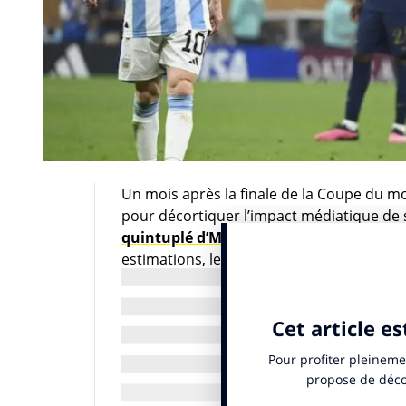
Un mois après la finale de la Coupe du m
pour décortiquer l’impact médiatique de 
quintuplé d’Mbappé
en coupe de France, 
estimations, les contenus produits sur 
canaux médiatiques confondus, d’environ 
sponsoring, il semblerait que toutes les 
d’entreprises à travers le monde, pour 
trame narrative.
En l’absence de chiffres d’audience globa
finale entre l’Argentine et la France a ét