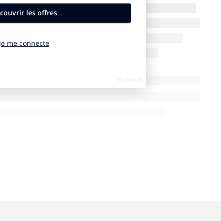
1,12 milliard d’audience de la finale de Russie 2018
 uniquement, la finale a pu être vue sur trois chaînes,
 audience cumulée de 12 millions de téléspectateurs,
our la seule
TF1
.