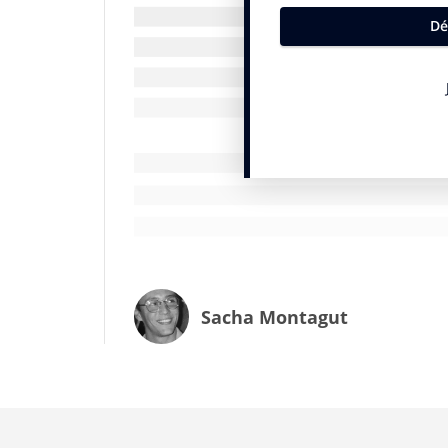
le monde, un chiffre supérieur de 35 % au 
entre la France et la Croatie. En Argentine
TV Pública
,
TyC Sports
et
Direct TV
, soit une
contre 29,4 millions de téléspectateurs p
Sacha Montagut