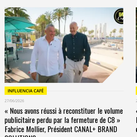
énéré un total de 93,6 millions de posts sur les
iards d’interactions. Pour conclure, cette étude nous
es de la
FIFA
ont été visités par 24 % d’internautes
elle présentant les temps forts de chaque match a
e que les contenus postés sur
TikTok
avec le hashtag
5 milliards de fois. Le football ne souffre d’aucun
INFLUENCIA CAFÉ
27/06/2026
« Nous avons réussi à reconstituer le volume
publicitaire perdu par la fermeture de C8 »
Fabrice Mollier, Président CANAL+ BRAND