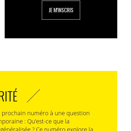
JE M'INSCRIS
RITÉ
n prochain numéro à une question
poraine : Qu’est-ce que la
n généralisée ? Ce numéro explore la