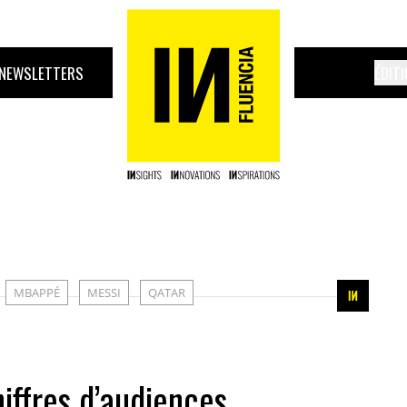
NEWSLETTERS
ÉDIT
MBAPPÉ
MESSI
QATAR
hiffres d’audiences