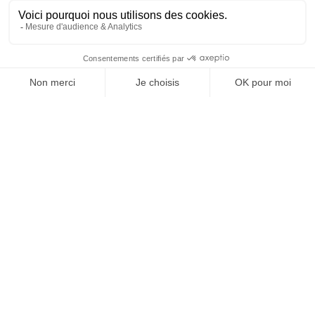
SUIVEZ-NOUS
@
INfluencialemag
Agence web
:
Novius