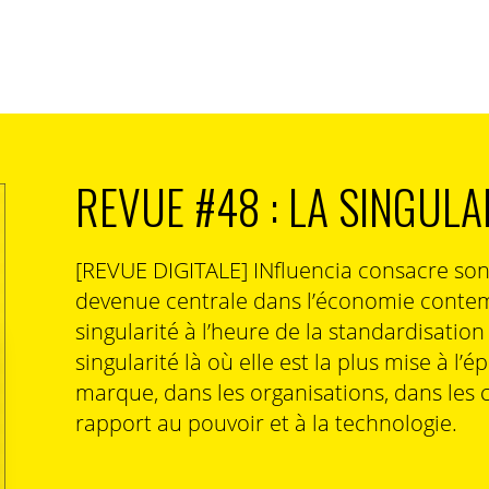
s pratiques à adopter
010, on accuse les réseaux sociaux d’un manque de
REVUE #48 : LA SINGULA
tenus. Si la modération constitue un premier pas, ce
raiter les problèmes, il serait plus judicieux de les
[REVUE DIGITALE] INfluencia consacre so
devenue centrale dans l’économie contem
singularité à l’heure de la standardisatio
singularité là où elle est la plus mise à l’é
marque, dans les organisations, dans les 
rapport au pouvoir et à la technologie.