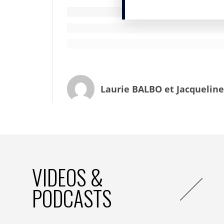
pourquoi s’en prendre aux 2010 ? Cette 
2021 selon la
FCPE
mais aurait pris de l’a
collège dans les classes de sixième. Il es
deux explications reviennent principaleme
jeu vidéo
Fortnite
sur lequel la génératio
du jeu. La seconde concerne la vidéo
You
sans le vouloir aurait contribué à cette ca
Laurie BALBO et Jacquelin
en caoutchouc plébiscité cet été 2020 par 
Le ministère de l’éducation attache une
phénomène « Anti 2010 » n’a pas fait exc
l’Éducation nationale, de la Jeunesse et 
Twitter
le 16 septembre et a lancé l’hash
2010, à tous les élèves de 6e, bienvenue au c
VIDEOS &
bêtise.
». En parallèle,
TikTok
a bloqué tout
assimilés de son réseau.
PODCASTS
Des adolescents très présents sur les résea
Les réseaux sociaux représentent un moyen