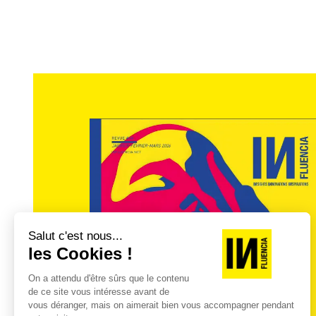
Mais à qui il faut enseigner les codes et bon
Comme souvent, dans la campagne #Anti2
régulation quant à la publication des con
n’est pas la seule solution. Plutôt que de t
prévenir.