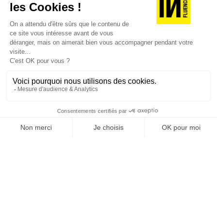
JE DÉCOUVRE LES NUMÉROS PRÉCÉDENTS
Je suis déjà abonné(e) :
je consulte la revue en
version digitale
SUIVEZ-NOUS
@
INfluencialemag