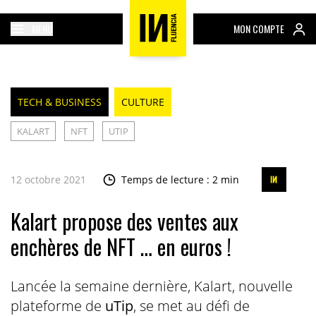
MENU
MON COMPTE
TECH & BUSINESS
CULTURE
KALART
NFT
UTIP
12 octobre 2021
Temps de lecture : 2 min
Kalart propose des ventes aux
enchères de NFT … en euros !
Lancée la semaine dernière, Kalart, nouvelle
plateforme de
uTip
, se met au défi de