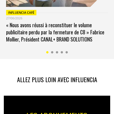
postés sur YouTube chaque minute et il n’y a aucune raison
pour que le marché de l’art numérique ne soit pas aussi
actif que l’art classique ». Les paris sont ouverts.
INFLUENCIA CAFÉ
27/06/2026
« Nous avons réussi à reconstituer le volume
publicitaire perdu par la fermeture de C8 » Fabrice
Mollier, Président CANAL+ BRAND SOLUTIONS
ALLEZ PLUS LOIN AVEC INFLUENCIA