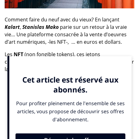
Comment faire du neuf avec du vieux? En lançant
Kalart
,
Stanislas Mako
parie sur un retour à la vraie
vie… Une plateforme consacrée à la vente d’oeuvres
d’art numériques, -les NFT-, … en euros et dollars.
Les
NFT
(non fongible tokens), ces jetons
cryptographiques uniques collectionnables stockés sur
la blockchain, ont fait une entrée fracassante dans le
paysage médiatique et le monde de l’art .
Après l’œuvre
Everydays: The First 5 000 Days
de
l’artiste
Beeple,
récemment vendue 69 millions de
dollars aux enchères, puis l
e premier tweet
de
l’histoire envoyé par le fondateur de
Twitter
vendu 2,9
millions de dollars en mars 2021, l’entrée dans la valse
des ventes 100% numériques des célèbres maisons,