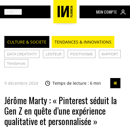
MENU
MON COMPTE
CULTURE & SOCIETE
TENDANCES & INNOVATIONS
DATA CREATIVITY
LENTEUR
POSITIVISME
RAPPORT
Tendances
9 décembre 2024
Temps de lecture : 6 min
Jérôme Marty : « Pinterest séduit la
Gen Z en quête d’une expérience
qualitative et personnalisée »