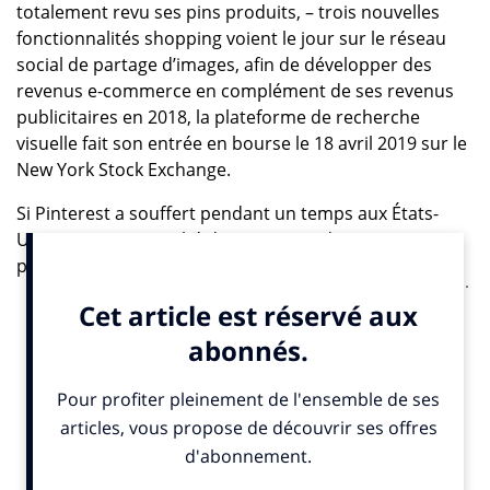
totalement revu ses pins produits, – trois nouvelles
fonctionnalités shopping voient le jour sur le réseau
social de partage d’images, afin de développer des
revenus e-commerce en complément de ses revenus
publicitaires en 2018, la plateforme de recherche
visuelle fait son entrée en bourse le 18 avril 2019 sur le
New York Stock Exchange.
Si Pinterest a souffert pendant un temps aux États-
Unis, -premier marché de Pinterest-, d’une image
poussiéreuse, -la mid west wife-, elle s’est lentement
mais sûrement rapprochée de la Gen Z qui aujourd’hui
représente 40% de ses utilisateurs dans le monde.
Utilisée par 537 millions d’utilisateurs actifs mensuels à
travers le monde au dernier trimestre 2024, Pinterest
est désormais considérée comme un « bureau de
tendances mondial » dont l’art de rediriger vers des
sites de vente, constitue sa spécificité. Pas de
précipitation, ici, mais de l’inspiration, des idées, via