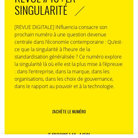
SINGULARITÉ
J.M. :
Pinterest existe depuis 2010, l’un des trois
fondateurs est collectionneur de papillons … Plus
sérieusement, nous avons mis en place un écrin positif,
[REVUE DIGITALE] INfluencia consacre son
nous sommes un refuge et surtout nous avons trouvé
prochain numéro à une question devenue
notre proposition de valeur. L’engagement de notre
centrale dans l’économie contemporaine : Qu’est-
public a énormément augmenté.
ce que la singularité à l’heure de la
IN. : rassurez-nous, vous ne faites pas semblant d’être
standardisation généralisée ? Ce numéro explore
authentiques ?
la singularité là où elle est la plus mise à l’épreuve
: dans l’entreprise, dans la marque, dans les
J.M. :
(rires) non, vraiment, je crois que nous sommes
organisations, dans les choix de gouvernance,
comme ça, et que le succès de Pinterest, on le doit à
dans le rapport au pouvoir et à la technologie.
son authenticité. Feindre l’authenticité est dangereux.
En termes de communication, il y a beaucoup de
boutiques, d’artisans qui viennent justement apporter
J'ACHÈTE LE NUMÉRO
aussi cette authenticité à la plateforme. Un tas de
petites marques, boutiques, artisans, qui côtoient des
marques plus installées. Le luxe vient aussi créer une
JE M'ABONNE 1 AN - 4 NUM.
désirabilité sur Pinterest. On ne fait pas leur