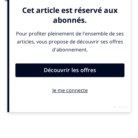
humaine du début jusqu’à la fin, comme si elle était
moins importante à un certain moment et que c’était
normal de la laisser se dégrader sous couvert d’Ephad
qui en fait sont des mouroirs.
J’ai partagé ce livre à notre équipe parce que c’est un
sujet qui m’anime beaucoup et, chez
Maria Schools
,
nous essayons aussi de créer du lien entre les gens. Je
suis convaincue que
tisser des liens est déterminant
dans le fait de se sentir vivant
. À partir du moment où il
n’y a plus de liens, il n’y a plus vraiment de vie.
IN : Et votre coup de colère ?
A.A. : En fait il est en lien avec ce que j’évoquais
précédemment, puisque que c’est le sujet des seniors,
qui est beaucoup traité dans notre pays sous l’angle de
l’accompagnement vers la fin. En fait, et notamment