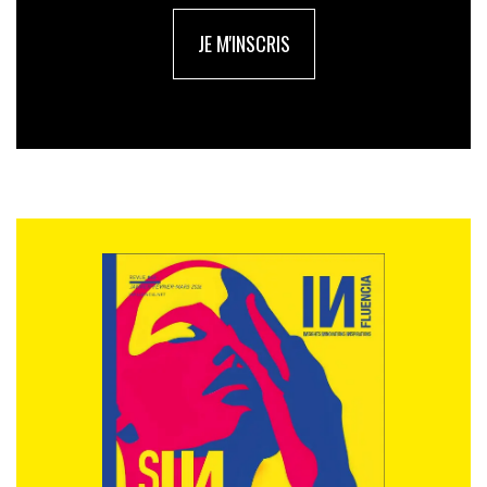
beaucoup de clubs et de réseaux de femmes et je fais
partie notamment de deux d’entre eux qui sont
JE M'INSCRIS
vraiment super. Mais je trouve que souvent ils
manquent un tout petit peu de finalité. Alors
j’ai pour
projet de monter un jour un chœur de rock de
femmes
. J’adore le chant, cela apporte un bienfait
physique énorme. J’ai commencé dans ma tête à
recruter deux trois filles qui auraient envie de se lancer
dans cette aventure. Ce n’est pas encore pour
maintenant car je n’ai pas le temps et puis j’ai de
l’ambition – le Casino de Paris ou l’Olympia – il faut un
prof de chant, trouver des sponsors, etc. Mais on y
arrivera et on reversera tous les fonds à des
associations qui viennent en aide aux femmes.
Et voilà, j’ai les oreilles percées