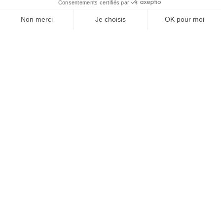
« J’ai envie de le faire, j’y vais ». Ma fille m’a
accompagnée. Et voilà, j’ai les oreilles percées. Et je
regarde différemment les piercings… Un nouveau
champ s’est ouvert à moi. (rires)
SUIVEZ-NOUS
@
INfluencialemag
J’ai toujours une vraie angoisse quand je dois faire
une mousse au chocolat
IN. : et votre plus grand échec dans la vie ?
Agence web
:
Novius
A.A
. : Bien sûr, comme tout le monde, j’ai plein