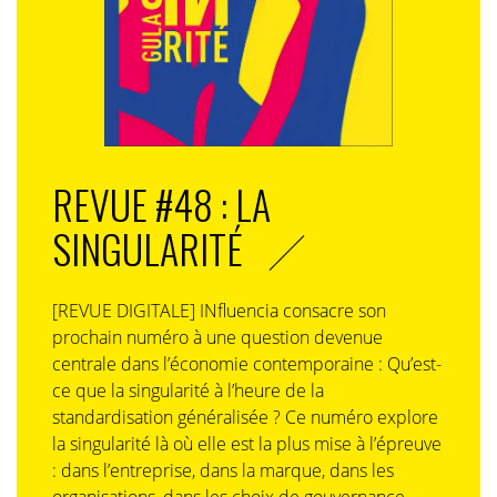
IN. : votre plus grande réussite (sauf la famille et le boulot bien sûr)
A.A. : Bien sûr, c’est de m’être lancé dans
l’entreprenariat en créant
Maria Schools
en 2019 avec
Annabelle Bignon
, mais je sais que je n’ai pas le droit
REVUE #48 : LA
de vous faire cette réponse. Alors, ma plus grande
SINGULARITÉ
réussite, c’est ma maison en Aubrac. Avec Seb, mon
mari nous avons acheté il y a 10 ans, une ferme que
nous avons complètement rénovée. Il venait de perdre
[REVUE DIGITALE] INfluencia consacre son
sa tante auquel il était très attaché, mon cousin venait
prochain numéro à une question devenue
de décéder et nous nous somme dits qu’il était
centrale dans l’économie contemporaine : Qu’est-
extrêmement important que notre vie soit ancrée
ce que la singularité à l’heure de la
quelque part. Nous n’avions pas d’argent et nous nous
standardisation généralisée ? Ce numéro explore
sommes endettés. Et nous avons vraiment planté les
la singularité là où elle est la plus mise à l’épreuve
racines de notre famille dans cette maison. Et je pense
: dans l’entreprise, dans la marque, dans les
que ma plus grande réussite est d’avoir créé pour moi