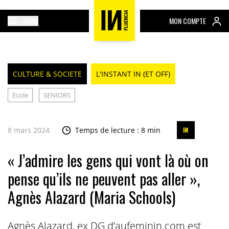
MENU
MON COMPTE
CULTURE & SOCIETE
L'INSTANT IN (ET OFF)
Ecole
SENIORS
8 mars 2024
Temps de lecture : 8 min
« J’admire les gens qui vont là où on
pense qu’ils ne peuvent pas aller »,
Agnès Alazard (Maria Schools)
Agnès Alazard, ex DG d’aufeminin.com est