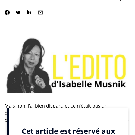
Mais non, j’ai bien disparu et ce n’était pas un
cauchemar… J’avais préparé une interview classique
des deux auteurs du livre « La vague Web3 », Stéphane
Galienni et Stéphane Truphème. Mais ils m’ont
proposé de poser certaines de mes questions dans le