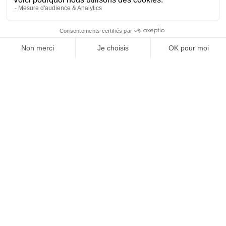
J'ACHÈTE LE NUMÉRO
JE M'ABONNE 1 AN - 4 NUM.
JE DÉCOUVRE LES NUMÉROS PRÉCÉDENTS
Je suis déjà abonné(e) :
je consulte la revue en
version digitale