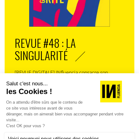
REVUE #48 : LA
SINGULARITÉ
[REVUE DIGITALE] INfluencia consacre son
prochain numéro à une question devenue
centrale dans l’économie contemporaine : Qu’est-
ce que la singularité à l’heure de la
standardisation généralisée ? Ce numéro explore
la singularité là où elle est la plus mise à l’épreuve
: dans l’entreprise, dans la marque, dans les
organisations, dans les choix de gouvernance,
dans le rapport au pouvoir et à la technologie.