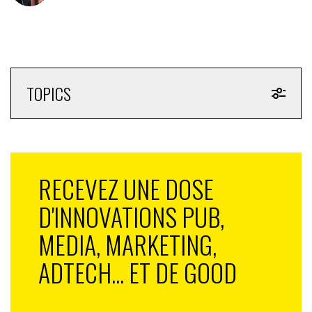
Adidas
, étaient, elles aussi, avalées et ne revenaient
pas…
*Spatial.io
TOPICS
RECEVEZ UNE DOSE
D'INNOVATIONS PUB,
MEDIA, MARKETING,
ADTECH... ET DE GOOD