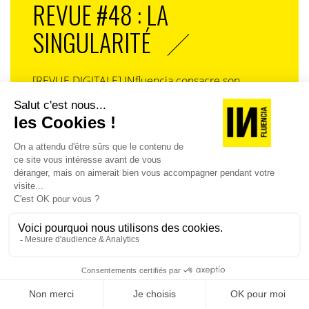
REVUE #48 : LA
SINGULARITÉ
[REVUE DIGITALE] INfluencia consacre son
prochain numéro à une question devenue
centrale dans l’économie contemporaine : Qu’est-
ce que la singularité à l’heure de la
standardisation généralisée ? Ce numéro explore
la singularité là où elle est la plus mise à l’épreuve
: dans l’entreprise, dans la marque, dans les
organisations, dans les choix de gouvernance,
dans le rapport au pouvoir et à la technologie.
J'ACHÈTE LE NUMÉRO