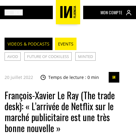
MENU
MON COMPTE
VIDEOS & PODCASTS
EVENTS
AVOD
FUTURE OF COOKILESS
MINTED
20 juillet 2022
Temps de lecture : 0 min
François-Xavier Le Ray (The trade
desk): « L’arrivée de Netflix sur le
marché publicitaire est une très
bonne nouvelle »