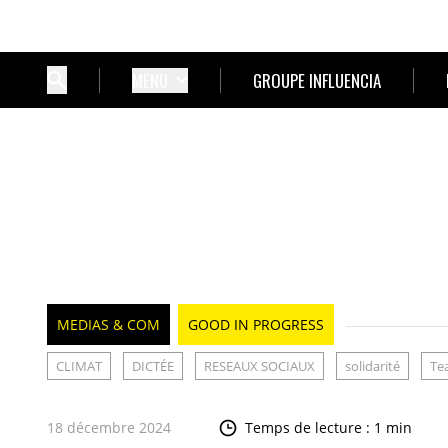
MENU
GROUPE INFLUENCIA
MEDIAS & COM
GOOD IN PROGRESS
CLIMAT
DICTÉE
RESEAUX SOCIAUX
solidarité
Te
18 décembre 2024
Temps de lecture : 1 min