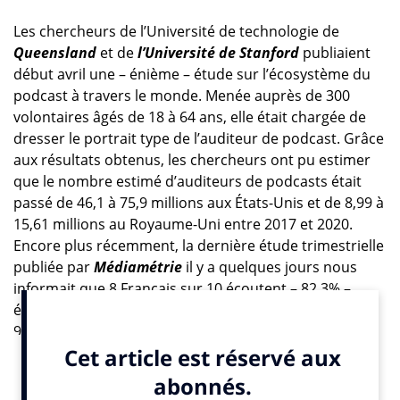
Les chercheurs de l’Université de technologie de
Queensland
et de
l’Université de Stanford
publiaient
début avril une – énième – étude sur l’écosystème du
podcast à travers le monde. Menée auprès de 300
volontaires âgés de 18 à 64 ans, elle était chargée de
dresser le portrait type de l’auditeur de podcast. Grâce
aux résultats obtenus, les chercheurs ont pu estimer
que le nombre estimé d’auditeurs de podcasts était
passé de 46,1 à 75,9 millions aux États-Unis et de 8,99 à
15,61 millions au Royaume-Uni entre 2017 et 2020.
Encore plus récemment, la dernière étude trimestrielle
publiée par
Médiamétrie
il y a quelques jours nous
informait que 8 Français sur 10 écoutent – 82.3% –
écoutent chaque jour au moins un contenu audio et
95.1% écoutent au moins un contenu audio une fois
par mois.
Pour l’agrégateur de mesures d’audience, si tous les