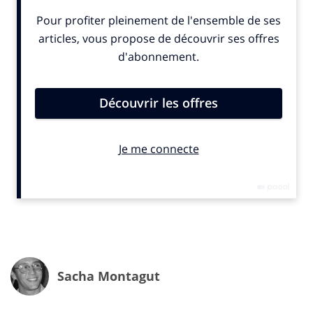
formats de l’audio digital progressent ces dernières
années, les podcasts enregistrent la croissance la plus
marquée. 36,1% des internautes déclarent écouter au
moins un podcast par mois en 2022, soit 17,6 millions
d’auditeurs. Cela représente un gain de 2,6 millions
d’adeptes par rapport à 2021, une croissance dans la
continuité de celle observée entre 2020 et 2021. Ces
résultats, pourraient nous faire penser que n’importe
quelle entreprise décidée à investir ce marché et ayant
les reins solides devrait, en toute logique, rencontrer le
succès. Mais l’exemple que nous allons évoquer nous
démontre, encore une fois, qu’une stratégie de
diversification est bien plus compliquée à mettre en
place qu’il n’y paraît.
Sacha Montagut
Colosse aux pieds d’argile
Facebook
s’apprête à mettre un terme à son service de