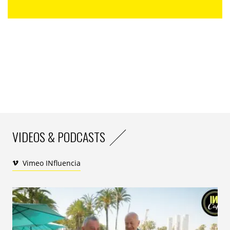
confiance semble-t-il, le Zuck’ a déjà averti ses
utilisateurs de manière que
Soundbites
n’était plus
disponible depuis le 28 avril dernier. Rien de bien
surprenant pour les profanes que nous sommes
puisque des rapports de
Bloomberg
et de
PC Magazine
avaient déjà indiqué que le service serait fermé dans
les semaines à venir.
Bloomberg
a même précisé que
les salles audio en direct seront intégrées à Facebook
Live.
VIDEOS & PODCASTS
Vimeo INfluencia