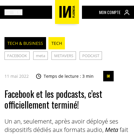
MENU
MON COMPTE
TECH & BUSINESS
TECH
FACEBOOK
meta
METAVERS
PODCAST
11 mai 2022
Temps de lecture : 3 min
Facebook et les podcasts, c’est
officiellement terminé!
Un an, seulement, après avoir déployé ses
dispositifs dédiés aux formats audio,
Meta
fait