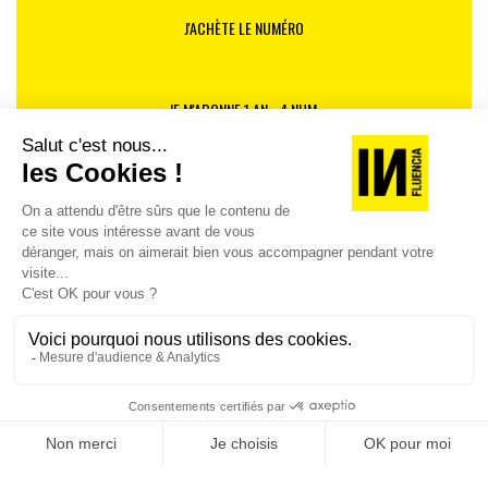
J'ACHÈTE LE NUMÉRO
JE M'ABONNE 1 AN - 4 NUM.
JE DÉCOUVRE LES NUMÉROS PRÉCÉDENTS
Je suis déjà abonné(e) :
je consulte la revue en
version digitale