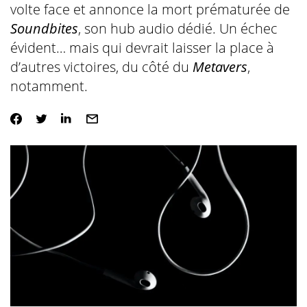
volte face et annonce la mort prématurée de
Soundbites
, son hub audio dédié. Un échec
évident… mais qui devrait laisser la place à
d’autres victoires, du côté du
Metavers
,
notamment.