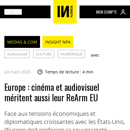
MENU
MON COMPTE
MEDIAS & COM
INSIGHT NPA
Audiovisuel
CULTURE
NUMÉRIQUE
avec
24 mars 2025
Temps de lecture : 4 min
Europe : cinéma et audiovisuel
méritent aussi leur ReArm EU
Face aux tensions économiques et
diplomatiques croissantes avec les États-Unis,
l’Europe doit renforcer sa souveraineté