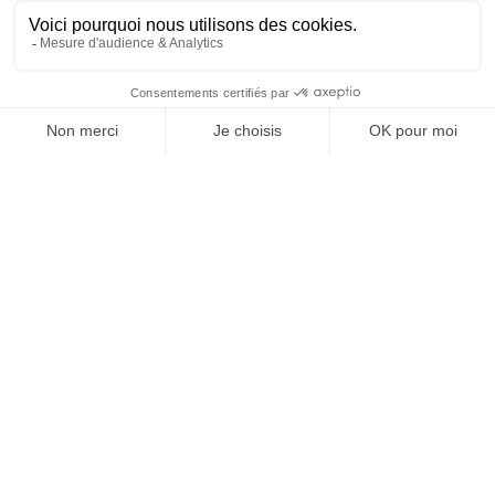
SUIVEZ-NOUS
@
INfluencialemag
Agence web
:
Novius