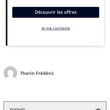
maquillés. Les ventes de rouges à lèvres ont chuté, à
elles seules, de 33% en un an. De nombreuses
marques ont retardé le lancement de nouveaux
produits. Les plateformes de vente en ligne ont profité
de la fermeture des points de vente physiques. En avril
2020, leur chiffre d’affaires a bondi de 73%, selon
The
NPD Group
. Cette croissance n’a toutefois pas permis
de compenser les manques à gagner enregistrés dans
les boutiques et les professionnels n’espèrent pas
un
retour à la normale du marché des cosmétiques
avant 2022
.
Therin Frédéric
Des mentions en hausse de 30%
Ces bouleversements majeurs ont eu un impact
majeur sur la communication des marques, comme le
montre une étude réalisée par
Influence4You
et
HypeAuditor
. Les griffes de beauté ont réalisé à quel
point elles pouvaient tirer avantage de la puissance