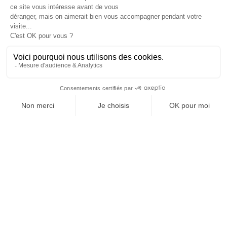
JE M'ABONNE 1 AN - 4 NUM.
JE DÉCOUVRE LES NUMÉROS PRÉCÉDENTS
Je suis déjà abonné(e) :
je consulte la revue en
version digitale
SUIVEZ-NOUS