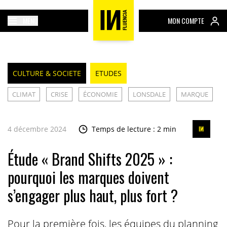
MENU
MON COMPTE
CULTURE & SOCIETE
ETUDES
CLIMAT
CRISE
ÉCONOMIE
LONSDALE
MARQUE
4 décembre 2024
Temps de lecture : 2 min
Étude « Brand Shifts 2025 » :
pourquoi les marques doivent
s’engager plus haut, plus fort ?
Pour la première fois, les équipes du planning