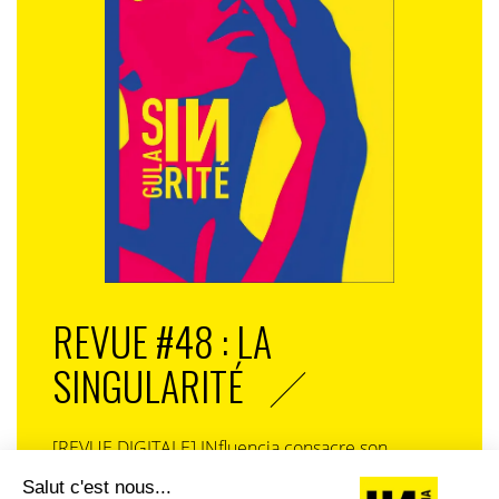
Abandonner le service client générique et lui préférer
REVUE #48 : LA
un support contextuel profondément empathique, à
SINGULARITÉ
l’instar de nouvelles assurances spécifiques comme
la
Garantie Pouvoir d’Achat de Carrefour.
Les marques
peuvent ainsi devenir des refuges en proposant des
[REVUE DIGITALE] INfluencia consacre son
informations claires et accessibles ainsi que des
prochain numéro à une question devenue
solutions innovantes et empathiques. Insuffler de