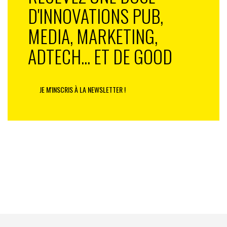
D'INNOVATIONS PUB,
MEDIA, MARKETING,
«
Ainsi les marques pourraient proposer des produits
ADTECH... ET DE GOOD
hyperpersonnalisés, des systèmes d’amélioration gamifés
ou des expériences multisensorielles
», indique le planner.
JE M'INSCRIS À LA NEWSLETTER !