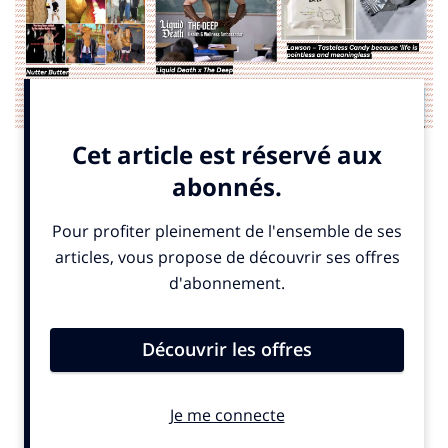
Parmi les tendances étudiées, le Life Maxxing, en français
l’hyper-optimisation de la vie
«
Le film The Substance de Coralie Fargeat avec Demi
Moore en est la meilleure et la plus récente des
démonstrations
», explique
Félix Mathieu.
En effet, la
quête de perfection imprègne tous les aspects de la
vie, amplifiée par les réseaux sociaux. Des procédures