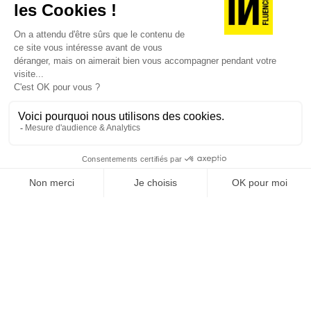
centrale dans l’économie contemporaine : Qu’est-
l’optimisme dans les communications et les
ce que la singularité à l’heure de la
expériences produits renforcera la fidélité sans
standardisation généralisée ? Ce numéro explore
augmenter l’anxiété.
la singularité là où elle est la plus mise à l’épreuve
: dans l’entreprise, dans la marque, dans les
organisations, dans les choix de gouvernance,
dans le rapport au pouvoir et à la technologie.
J'ACHÈTE LE NUMÉRO
JE M'ABONNE 1 AN - 4 NUM.
JE DÉCOUVRE LES NUMÉROS PRÉCÉDENTS
Je suis déjà abonné(e) :
je consulte la revue en