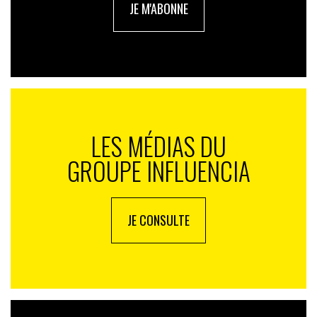
JE M'ABONNE
intégrant des valeurs de changement dans leur ADN.
Encourager la créativité et l’innovation en phase avec
l’insatisfaction des consommateurs peut susciter une
résonance profonde.
LES MÉDIAS DU
GROUPE INFLUENCIA
JE CONSULTE