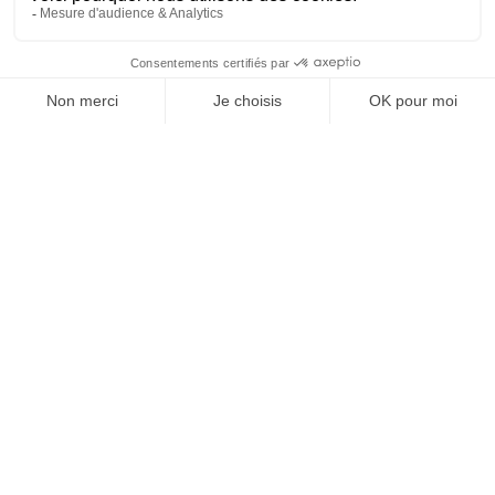
SUIVEZ-NOUS
@
INfluencialemag