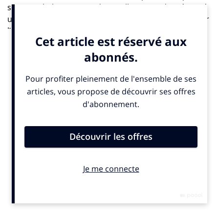
semaine, l’Observatoire des meilleurs cas de créativité
utilisant la data en France et dans le monde, conçu par
l’agence d’études, Iligo.
« De plus en plus, la technologie rejoint le territoire de
la communication. Une multitude d’initiatives sont
prises par de nombreux acteurs reliant l’univers de la
data et l’univers de la communication. Nous avons fait
le choix de créer cet observatoire afin d’observer, de
comprendre et d’analyser comment les marques, les
agences et les acteurs de la technologie utilisaient la
donnée au service de la créativité, de l’efficacité et de
l’expérience clients », explique Olivier Goulet, Président
fondateur d’Iligo. Et il poursuit : « il s’agit d’un
observatoire international, ouvert et subjectif, alimenté
chaque semaine par nos consultants ».
Le premier Grand Prix Data & Créativité auquel
cet Observatoire est adossé, a eu lieu à l’automne