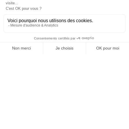
: dans l’entreprise, dans la marque, dans les
organisations, dans les choix de gouvernance,
dans le rapport au pouvoir et à la technologie.
J'ACHÈTE LE NUMÉRO
JE M'ABONNE 1 AN - 4 NUM.
JE DÉCOUVRE LES NUMÉROS PRÉCÉDENTS
Je suis déjà abonné(e) :
je consulte la revue en
version digitale