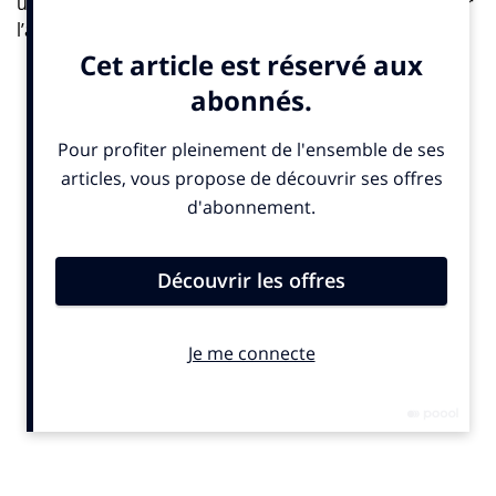
utilisant la data en France et dans le monde, conçu par
l’agence d’études, Iligo.
« De plus en plus, la technologie rejoint le territoire de
la communication. Une multitude d’initiatives sont
prises par de nombreux acteurs reliant l’univers de la
data et l’univers de la communication. Nous avons fait
le choix de créer cet observatoire afin d’observer, de
comprendre et d’analyser comment les marques, les
agences et les acteurs de la technologie utilisaient la
donnée au service de la créativité, de l’efficacité et de
l’expérience clients », explique Olivier Goulet, Président
fondateur d’Iligo. Et il poursuit : « il s’agit d’un
observatoire international, ouvert et subjectif, alimenté
chaque semaine par nos consultants ».
Le premier Grand Prix Data & Créativité auquel
cet Observatoire est adossé, a eu lieu à l’automne
dernier. Il a permis de mettre en avant un certain
nombre d’initiatives et de cas concrets réalisés en