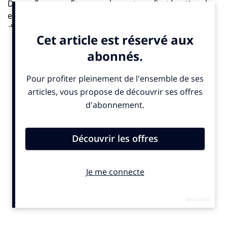
Douce France ». Et pas seulement par fierté nationale
et dans l’espoir d’une victoire puisque seulement 42%
de nos concitoyens (contre 70% des Allemands pour
leur équipe) estiment que les Bleus seront à nouveau
les prochains champions de la compétition. Elle va être
donc être regardée, analysée, commentée…
copieusement. Mais par qui, à quel moment, sur quels
canaux, dans quels lieux, combien de temps… ?
Réponses avec la nouvelle étude réalisée par DCMN
auprès de 5039 personnes en France, Allemagne,
Royaume-Uni, Afrique du Sud et aux États-Unis.
Premiers enseignements : 84% des Français prévoient
de regarder la compétition dont 55% au moins la
moitié des matchs, tandis que l’intérêt pour la
compétition le plus marqué se situe en Allemagne
(91%), dont l’équipe nationale est championne
sortante, suivie par le Royaume-Uni (86%). Du côté
français encore, 63% vont passer plus de temps devant