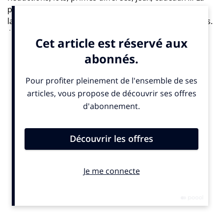
palette des techniques de promotion des ventes est
largement utilisée par l’ensemble des cybermarchands.
A l’heure où l’achat en ligne devient plus courant, il est
impératif pour les e-commerçants de concevoir leur
stratégie de la même manière que le pratiquent les
enseignes offline. En tant que gestionnaire marketing
ou chef d’entreprise, vous vous confrontez sûrement à
cette question : où dois-je et comment dois-je
dépenser mon budget marketing en ligne pour obtenir
un ROI (retour sur l’investissement) optimal pour mon
site Web ? La web-formation de février fournira les
règles d’or de la promotion et la vente sur Internet.
Invités : Patricia Trinquand – Responsable du pôle
marketing / communication opérationnel – UCPA ;
Claude Charpin (Directeur développement) &
Benjamine Veniol (Directeur e-commerce) – France
Abonnements / ADL Partners ; Isabelle Prot – Chef de
produit marketing mobile et digital – Orange. Et