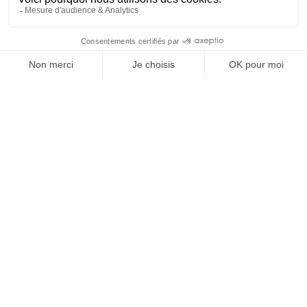
SUIVEZ-NOUS
@
INfluencialemag