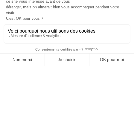
Je suis déjà abonné(e) :
je consulte la revue en
version digitale
SUIVEZ-NOUS
@
INfluencialemag