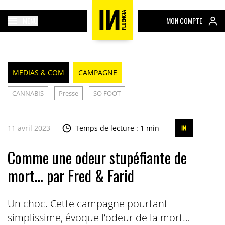
MENU
MON COMPTE
MEDIAS & COM
CAMPAGNE
CANNABIS
Presse
SO FOOT
11 avril 2023
Temps de lecture : 1 min
Comme une odeur stupéfiante de
mort… par Fred & Farid
Un choc. Cette campagne pourtant
simplissime, évoque l’odeur de la mort…