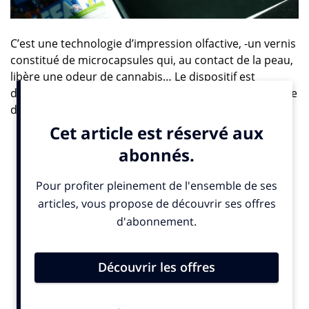
C’est une technologie d’impression olfactive, -un vernis
constitué de microcapsules qui, au contact de la peau,
libère une odeur de cannabis… Le dispositif est
déployé sur un tirage de 100 000 exemplaires dans une
double page du magazine
So Foot
. Pourquoi
So Foot
?
Parce que les lecteurs font partie des cibles les plus
exposées aux dangers de la consommation de
cannabis au volant. Ben alors ?