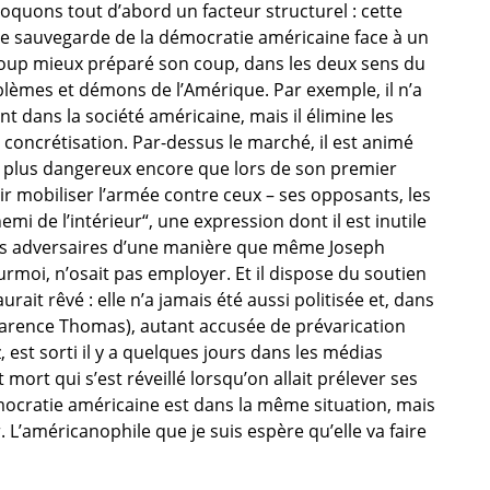
voquons tout d’abord un facteur structurel : cette
de sauvegarde de la démocratie américaine face à un
ucoup mieux préparé son coup, dans les deux sens du
oblèmes et démons de l’Amérique. Par exemple, il n’a
t dans la société américaine, mais il élimine les
 concrétisation. Par-dessus le marché, il est animé
d plus dangereux encore que lors de son premier
r mobiliser l’armée contre ceux – ses opposants, les
emi de l’intérieur“, une expression dont il est inutile
ses adversaires d’une manière que même Joseph
urmoi, n’osait pas employer. Et il dispose du soutien
it rêvé : elle n’a jamais été aussi politisée et, dans
larence Thomas), autant accusée de prévarication
est sorti il y a quelques jours dans les médias
mort qui s’est réveillé lorsqu’on allait prélever ses
ocratie américaine est dans la même situation, mais
r. L’américanophile que je suis espère qu’elle va faire