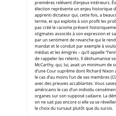
premières relèvent d’enjeux intérieurs. É
élection représente un enjeu historique 
apprenti dictateur qui, cette fois, a bea
terme, et qui exploite à son profit les pr
pas créé le racisme présent historiquemen
stigmates associés à son expression et sa
par un sentiment de revanche qui le ren
mandat et le conduit par exemple à vouloi
médias et les émigrés – qu’il appelle “l’enn
de rappeler les relents. Il déshumanise 
McCarthy, qui, lui, avait un minimum de s
d’une Cour suprême dont Richard Nixon aura
le cas d’au moins l’un de ses membres (C
avec des preuves accablantes. Vous savez, 
américains le cas d’un individu censément 
organes sur son supposé cadavre. La dém
on ne sait pas encore si elle va se réveille
le choix du sursaut plutôt que du sursis.