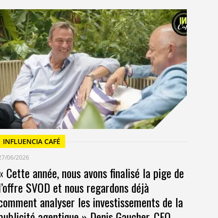
I
23/
Un
at
INFLUENCIA CAFÉ
27/06/2026
« Cette année, nous avons finalisé la pige de
l’offre SVOD et nous regardons déjà
comment analyser les investissements de la
publicité agentique » Denis Gaucher, CEO