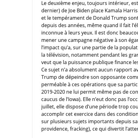
Le deuxième enjeu, toujours intérieur, est c
dernier) de Joe Biden place Kamala Harris 
et le tempérament de Donald Trump sont 
depuis des années, même quand il fait l’é
inconnue à leurs yeux. Il est donc beauco
mener une campagne négative à son égard 
l’impact qu’a, sur une partie de la popula
la télévision, notamment pendant les gra
veut que la puissance publique finance l
Ce sujet n’a absolument aucun rapport ave
Trump de dépeindre son opposante comme 
perméable à ces opérations que sa partic
2019-2020 ne lui permit même pas de conc
caucus de l’Iowa). Elle n’eut donc pas l’o
juillet, elle dispose d’une période trop cou
accomplir cet exercice dans des conditions
sur plusieurs sujets importants depuis sa
providence, fracking), ce qui divertit l’at