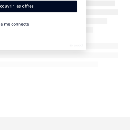
y ANGELA WEISS / AFP)
enjeu ?
s cette élection, est international. Le verdict des
ainsi que le renouvellement complet de la Chambre des
iers du Sénat – va avoir un impact majeur sur la
 les grandes zones de rivalité ou de conflit (e.g.
oyen-Orient, Asie de l’Est). Or, dans ces régions
on est beaucoup plus instable qu’en 2017, lorsque
sont les grands équilibres entre Amérique, Chine et
 aussi des effets directs sur l’élection. J’en prendrai
ats-pivots – outre le Michigan, les “swing states“ sont
 le Nevada, la Pennsylvanie et le Wisconsin. Le
tion arabe des Etats-Unis : celle-ci pourrait
i démocrate, dont elle était jusqu’à présent