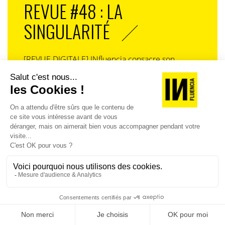
REVUE #48 : LA
SINGULARITÉ
[REVUE DIGITALE] INfluencia consacre son
prochain numéro à une question devenue
centrale dans l’économie contemporaine : Qu’est-
ce que la singularité à l’heure de la
standardisation généralisée ? Ce numéro explore
la singularité là où elle est la plus mise à l’épreuve
: dans l’entreprise, dans la marque, dans les
organisations, dans les choix de gouvernance,
dans le rapport au pouvoir et à la technologie.
J'ACHÈTE LE NUMÉRO