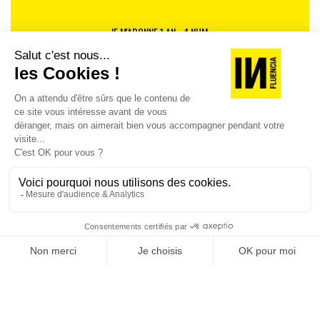
JE M'ABONNE 1 AN - 4 NUM.
JE DÉCOUVRE LES NUMÉROS PRÉCÉDENTS
Je suis déjà abonné(e) :
je consulte la revue en
version digitale
SUIVEZ-NOUS