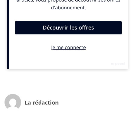
d’entreprise, interrogés par Echo Research, dans un
rapport publié conjointement avec l’International
Business Leaders Forum) et intitulé Pour Un Monde
Meilleur/A World in Trust, estiment qu’à l’avenir ces
services sont voués à disparaître progressivement au
profit d’une responsabilité partagée par tous, à tous
les niveaux de l’entreprise.
Au total, près de 60 dirigeants ont été interrogés en
France, au Royaume-Uni, aux USA et en Asie. Première
constatation: certes la récession a freiné un peu
partout les initiatives, tout comme les investissements
dans certaines activités. Mais la nécessité et la volonté
de placer le développement durable au cœur des
La rédaction
priorités stratégiques sont bien réelles.
Le développement durable et la RSE requièrent de nos
jours une attention constante et une certaine
ingéniosité. Les démarches responsables suscitent la