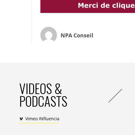
NPA Conseil
VIDEOS &
PODCASTS
Vimeo INfluencia