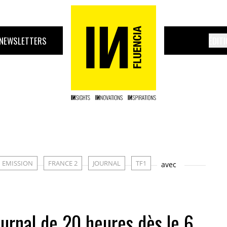
NEWSLETTERS
ÉDIT
EMISSION
FRANCE 2
JOURNAL
TF1
avec
urnal de 20 heures dès le 6