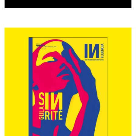
longévité du réseau social.
Alors BeReal or not BeReal ?
Si BeReal a eu un succès c’est qu’il répond à des usages
et c’est intéressant pour une marque d’y aller afin de
rechercher de nouvelles audiences. La plateforme fait
bouger les lignes en termes de création de contenus et
de consommation, elle permet de se démarquer et
aussi d’innover. Les marques peuvent imaginer des
stratégies de contenus multiples : backstage, marque
employeur, photos fun et décalées, actualités…
BeReal est pertinent pour un annonceur qui souhaite
compléter sa stratégie cross plateforme et qui a une
appétence pour l’innovation ou encore l’envie
d’élaborer sa création de contenu sous un nouvel
angle. Il peut être particulièrement pertinent
d’envisager BeReal pour les clients qui cherchent à
atteindre la jeune génération. Si BeReal parvient à