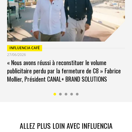
INFLUENCIA CAFÉ
27/06/2026
« Nous avons réussi à reconstituer le volume
publicitaire perdu par la fermeture de C8 » Fabrice
Mollier, Président CANAL+ BRAND SOLUTIONS
Gabriel Attal, Premier ministre a rejoint BeReal le 7
février 2024 avec un premier post relayé sur ses autres
réseaux sociaux (capture photo)
Pourquoi l’influence sauvera BeReal ?
BeReal se cherche et l’application a perdu plus de 60%
ALLEZ PLUS LOIN AVEC INFLUENCIA
de ses utilisateurs depuis fin 2022. L’influence pourrait