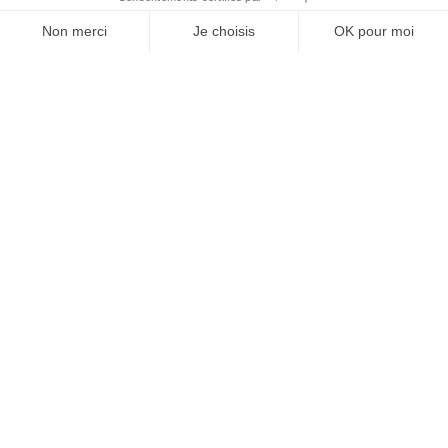
l’adhésion à une marque.
Cécile Briançon
JE M'ABONNE 1 AN - 4 NUM.
JE DÉCOUVRE LES NUMÉROS PRÉCÉDENTS
Je suis déjà abonné(e) :
je consulte la revue en
version digitale
SUIVEZ-NOUS