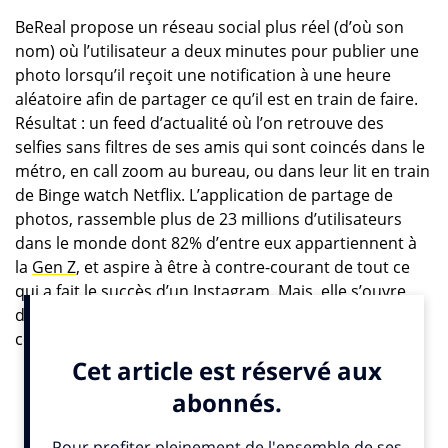
BeReal propose un réseau social plus réel (d’où son
nom) où l’utilisateur a deux minutes pour publier une
photo lorsqu’il reçoit une notification à une heure
aléatoire afin de partager ce qu’il est en train de faire.
Résultat : un feed d’actualité où l’on retrouve des
selfies sans filtres de ses amis qui sont coincés dans le
métro, en call zoom au bureau, ou dans leur lit en train
de Binge watch Netflix. L’application de partage de
photos, rassemble plus de 23 millions d’utilisateurs
dans le monde dont 82% d’entre eux appartiennent à
la
Gen Z
, et aspire à être à contre-courant de tout ce
qui a fait le succès d’un Instagram. Mais, elle s’ouvre
désormais au monde de l’influence… Paradoxal n’est-
ce pas ?
BeReal est-il en train de retourner sa veste ?
En offrant des comptes certifiés aux stars et aux
annonceurs, BeReal s’aligne avec l’offre des autres