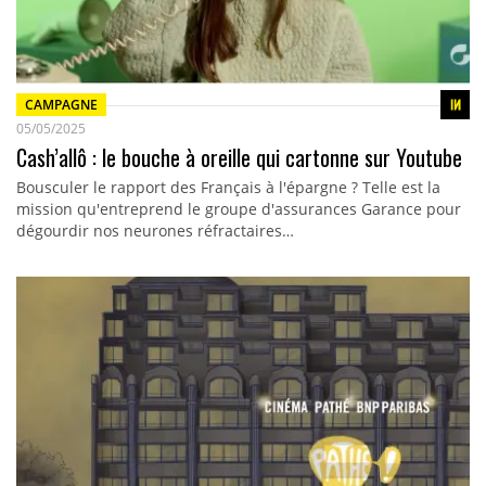
CAMPAGNE
05/05/2025
Cash’allô : le bouche à oreille qui cartonne sur Youtube
Bousculer le rapport des Français à l'épargne ? Telle est la
mission qu'entreprend le groupe d'assurances Garance pour
dégourdir nos neurones réfractaires…