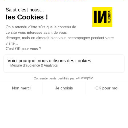
JE M'ABONNE 1 AN - 4 NUM.
JE DÉCOUVRE LES NUMÉROS PRÉCÉDENTS
Je suis déjà abonné(e) :
je consulte la revue en
version digitale
SUIVEZ-NOUS