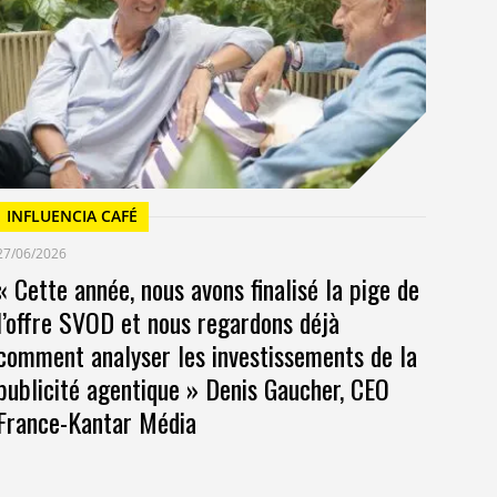
Un
at
INFLUENCIA CAFÉ
27/06/2026
« Cette année, nous avons finalisé la pige de
l’offre SVOD et nous regardons déjà
comment analyser les investissements de la
publicité agentique » Denis Gaucher, CEO
France-Kantar Média