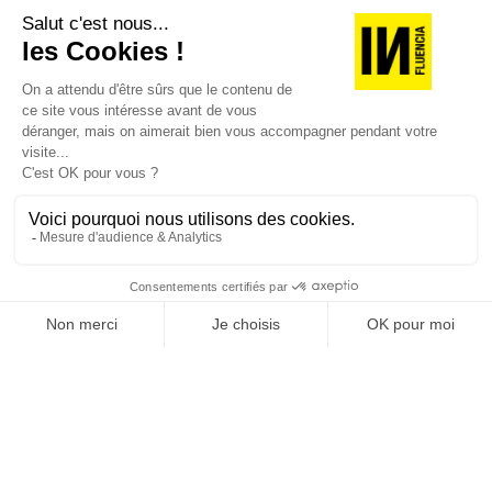
version digitale
SUIVEZ-NOUS
@
INfluencialemag