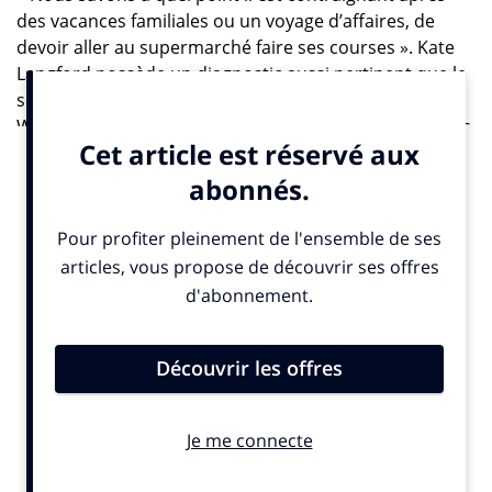
des vacances familiales ou un voyage d’affaires, de
devoir aller au supermarché faire ses courses ». Kate
Langford possède un diagnostic aussi pertinent que le
service conçu en réponse à ce problème par
Woolworths, dont elle cornaque le développement des
activités en ligne. Le « Click, Fly & Collect », disponible
depuis le 15 mai à l’aéroport de Melbourne, est désigné
par le CEO de la marque comme « une première
mondiale ».
Concrètement, l’innovation est simple comme un
bonjour australien, le fameux « G’day mate ». Dans les
sept jours précédents votre vol vers Melbourne, vous
vous rendez sur l’application dédiée et faites vos
emplettes en ligne, comme sur n’importe quelle autre
plate-forme d’e-commerce. Une fois atterri et récupéré
vos bagages, vous pouvez aller prendre vos sacs à la
sortie du terminal adjacent au Park Royal Hotel. Il est
même possible, tout simplement, de presser sur le