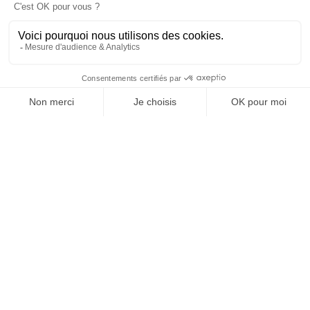
SUIVEZ-NOUS
@
INfluencialemag