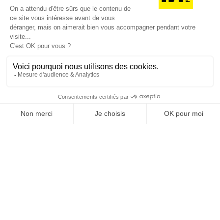
SUIVEZ-NOUS
@
INfluencialemag