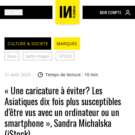
MENU
MON COMPTE
CULTURE & SOCIETE
MARQUES
Dove
Getty Images
ISTOCK
31 août 2023
Temps de lecture : 10 min
« Une caricature à éviter? Les
Asiatiques dix fois plus susceptibles
d’être vus avec un ordinateur ou un
smartphone », Sandra Michalska
(iStock).