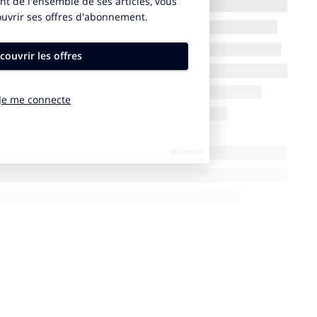
a teneur en nutriments à favoriser (fibres, protéines,
ues, huile de colza, de noix et d’olive) et en
 saturés, sucres, sel). Ce modèle est aujourd’hui en
Belgique
,
Allemagne
,
Luxembourg
,
Pays-Bas
,
Espagne
opéens ont voté en faveur de la généralisation de ce
s de l’
UE
. D’ici la fin de l’année prochaine, la
iquetage nutritionnel simplifié, harmonisé,
s données scientifiques et permettant la
sur une même échelle.
«
Je ne peux que saluer la
lain Bazot
, le président de l’
UFC – Que Choisir
.
U
ne
tes agroalimentaires n’auront pas réussi à renverser la
e.
Ce ne sera pourtant pas faute d’avoir essayé ! Le débat
ançais ces derniers jours prenant la forme d’une soi-
efort.
»