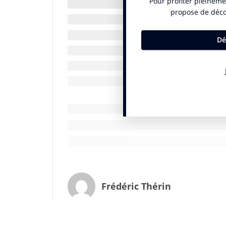
grammes ou 100 millilitres d’un produit, s
fruits, légumes, légumineuses, fruits à coq
nutriments à limiter (énergie, acides gras
vigueur dans six autres pays européens (
et
Suisse
).
Les lobbys ont perdu
La semaine dernière, 65% des députés eur
système pour l’ensemble des pays membre
Commission
va dévoiler un tout nouvel ét
obligatoire, compréhensible, fondé sur de
comparaison des produits en se basant 
détermination des eurodéputés
, se réjouit
A
fois n’est (presque) pas coutume, les lobbyis
tendance et réduire à néant l’ambition initial
Frédéric Thérin
européen s’est même invité dans les médias fr
disant bataille entre le
Nutri-Score
et le roqu