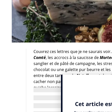
Couvrez ces lettres que je ne saurais vo
Comté
, les accrocs à la saucisse de
Morte
sanglier et de pâté de campagne, les str
chocolat ou une galette pur beurre et les
entre deux tartines de
Nutella v
ont devo
cacher non pas la poitrine généreuse de
quiche lorraine. Mis en place en
France
en
Nutri-Score
vise à aider les consommateur
nutritionnelle. Basé sur une échelle de 5 c
des lettres allant de A à E pour facilite
d’étiquetage nutritionnel imprimé à l’av