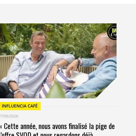
I
23/
Un
at
INFLUENCIA CAFÉ
27/06/2026
« Cette année, nous avons finalisé la pige de
l’offre SVOD et nous regardons déjà