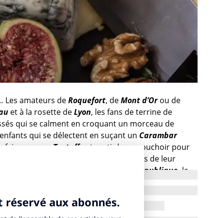
ir… Les amateurs de
Roquefort
, de
Mont d’Or
ou de
au
et à la rosette de
Lyon
, les fans de terrine de
essés qui se calment en croquant un morceau de
 enfants qui se délectent en suçant un
Carambar
ir faire comme
Tartuffe
et sortir leur mouchoir pour
Dorine
mais celle plus fumée des lardons de leur
 2017 par
l’Agence nationale de santé publique
,
le
s à choisir les produits en fonction de leur qualité
ouleurs, du vert foncé à l’orange foncé, et associé à
r sa compréhension auprès du grand public, ce système
ant des emballages prend en compte pour 100