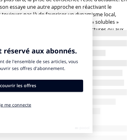
tson essaye une autre approche en réactivant le
it toujours pas là de favoriser un dynamisme local,
 qui prend alors les codes locaux plus « solubles »
s en tête McDo qui d’adapte aux architectures ou aux
ur ou encore le McPoutine à Montréal. Mais personne
lée », on voit apparaître depuis maintenant quelques
nt revendiquer haut et fort leurs injonctions
cales. Mais la question reste à quel pourcentage de
lus largement : est-ce la bonne voie ? N’y a-t-il pas un
munautarisme exacerbé, un retour en arrière, un
Un « despotisme régional » doit-il nécessairement
-t-on résoudre les souffrances industrielles à coup