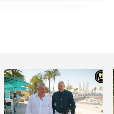
il nécessairement succéder à un « despotisme
mondial » ?
iel, de
verticalité, on parle beaucoup d’une évolution
stion et de modèles (lire INfluencia #32 : «L’odyssée
souligné les limites de cette horizontalité qui semble
témique de groupe. Tout le monde n’est pas
se dessine : celle des initiatives locales. Une «
niquement descendante. Une verticalité locale avec des
ont éclore des possibles nouveaux. L’aristocratie
r le mérite local et personnel, individuel.. cette fois-
cal (loc[al-glo]bal) vs l’ancien glocal… Bon, le terme
 à la Covid-19. Le plus emblématique est cette Start-