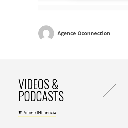
Un « despotisme régional » doit-
Agence Oconnection
Entre le mondial et le local : le possible
Après des siècles d’aristocratisme industr
des hiérarchies, d’une horizontalité de ge
des territoires», ndlr). Certains ont déjà 
effectivement se heurter à la réalité sys
VIDEOS &
moteur.. Pourtant, une nouvelle verticalité 
verticalité (re-)montante » et non plus u
PODCASTS
initiatives, qui n’étouffent pas mais qui f
industrielle peut maintenant laisser émerge
ci soluble dans le général. Une sorte de Lo
Vimeo INfluencia
n’est pas plus élégant !
Les exemples récents ne manquent pas liés