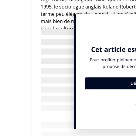
1995, le sociologue anglais Roland Rober
terme peu élégant de « glocal ». Il ne s’ag
mais bien de maintenir un souffle mondial
dans la culture de chaque pays. On a tou
recettes locales : le McWasabi à Singapo
n’est dupe.
À l’opposé d’une mondialisation « maquil
années des stratégies de marque qui veule
protectionnistes ou écologiques, bref, lo
leur production et à quelle échéance… Et p
danger d’initier un régionalisme, un com
archaïsme de représentation sociétale ? 
succéder à un « despotisme mondial » ? Va
de tradition et de repli ?