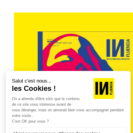
joue un rôle majeur de rapprochement d’un
on les fusionne et les possibles s’additio
Le néo-local reste à construire avec toute
où les frontières sont plus ouvertes là o
humanisé et pas seulement géographique.
perspectives pour s’adapter à cette tenda
voici trois voies qui peuvent nourrir les 
•
I° insight
: je subis. La marque peut valori
•2° insight :
je me sens isolé. La marque 
• 3e insight
: je ne vois pas de solution.
possibles.
Article extrait de la
Revue 35 d’INfluencia 