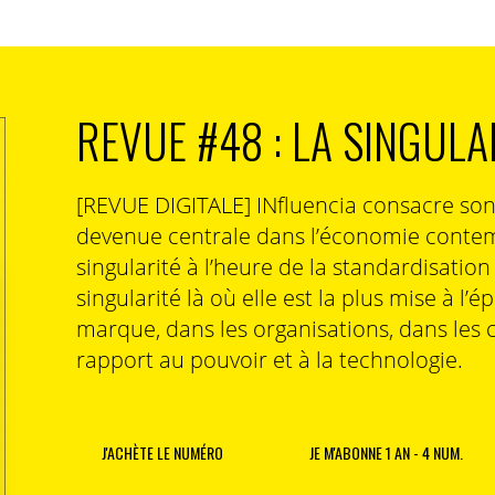
 local à un autre. On n’oppose plus local et général,
nnent.
s les parties prenantes en rejet d’une autorité unique
ù se trouvent les bonnes énergies; une forme de local
REVUE #48 : LA SINGULA
 Pour les marques, cela ouvre de nouvelle
nce. En partant de trois
insight
s « anti
shutdown
»,
messages d’intégration des dynamiques locales :
[REVUE DIGITALE] INfluencia consacre so
devenue centrale dans l’économie contem
ser les initiatives et les talents locaux,
singularité à l’heure de la standardisatio
peut relier les consommateurs,
singularité là où elle est la plus mise à l’é
 La marque peut mettre en scène les nouveaux
marque, dans les organisations, dans les 
rapport au pouvoir et à la technologie.
: INspiration 2021
J'ACHÈTE LE NUMÉRO
JE M'ABONNE 1 AN - 4 NUM.