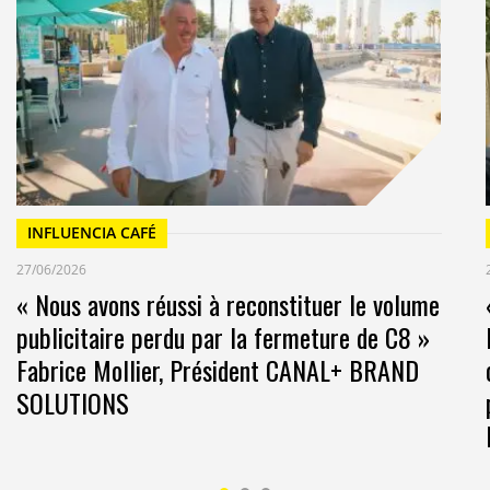
62 %) achètent les mêmes marques de luxe que leurs
a France (48 %) et la Chine (77 %). Dans le luxe comme
s n’est pas de mise
! Les jeunes naviguent dans le
eint – de leurs parents mais, en bons influenceurs et
récient de faire découvrir à leurs parents les
es marques de niche, de créateurs, propositions
INFLUENCIA CAFÉ
27/06/2026
« Nous avons réussi à reconstituer le volume
publicitaire perdu par la fermeture de C8 »
 les mêmes marques de luxe que leurs parents
Fabrice Mollier, Président CANAL+ BRAND
SOLUTIONS
iels dans leur curation des nouvelles tendances,