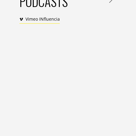
PODCASTS
ou 11 % une réussite.
L’importance des
fashion week
Vimeo INfluencia
Près des deux tiers des jeunes adultes (
parents, avec une vraie différence entre l
souvent ailleurs,
la guerre des génération
même répertoire de marques – assez restr
dans un échange de bons procédés, ils app
nouvelle marques
trendy
d’aujourd’hui : l
avant-gardistes…
62 % des jeunes adultes achètent
Les
Fashion weeks
sont des moments essent