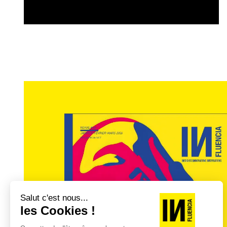
Le shopping de luxe
Selon l’étude, les destinations shopping p
l’avenue Montaigne, Saint-Germain des P
Place Vendôme, pour un moment de lèche-
A côté de la fréquentation de ces avenues 
les célébrités restent de puissants vecte
de luxe tiennent aussi bien leur rang pour
tous les jours « exceptionnels », les 25-3
influenceuses telles que
Carla Ginola
,
Lé
Situations
, ndlr),
Chloe Bleinc
ou
Sofya B
society
comme
Zita d’Hauteville
.