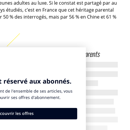
jeunes adultes au luxe. Si le constat est partagé par au
ys étudiés, c’est en France que cet héritage parental
par 50 % des interrogés, mais par 56 % en Chine et 61 %
 luxe dès leur plus jeune âge, leurs parents
érentes et une référence de bon goût
être créé par eux-mêmes leur goût du luxe et 30 %
fférent de celui de leurs parents. Pour autant, un sur
nsition familiale comme socle pour développer de
ission plus directe. 14 % indiquent aimer ce que
des vacances dans des lieux privilégiés, une vie
t la part belle aux œuvres d’art ou au design, un