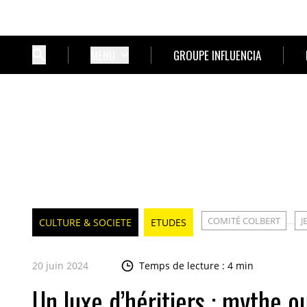
MENU
GROUPE INFLUENCIA
COMITÉ COLBERT
J
CULTURE & SOCIETE
ETUDES
20 juin 2024
Temps de lecture : 4 min
Un luxe d’héritiers : mythe ou