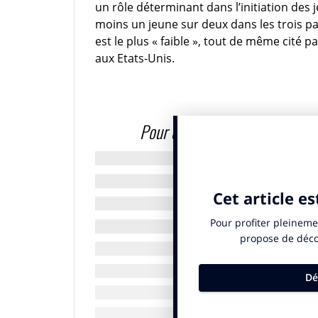
un rôle déterminant dans l’initiation des 
moins un jeune sur deux dans les trois pa
est le plus « faible », tout de même cité 
aux Etats-Unis.
Pour ceux qui ont été initiés au
restent des figures réf
En France, 20 % des 25-35 ans assurent s’
notent qu’ils aiment un luxe totalement di
deux reconnaît l’importance de cette tra
nouveaux goûts (30 %) ou dans une transm
leurs parents leur ont transmis à travers 
quotidienne dans un environnement qui fai