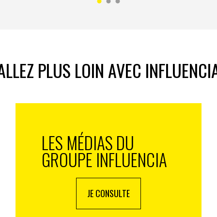
tées et autre collab’. Des pépites peuvent aussi être
ue ces jeunes adultes seront donc un peu seuls à
’est pas le seul effet ressenti au contact du luxe. Pour
 pays, porter des marques de luxe donne confiance (à
qu’à 94 % en Chine).
ALLEZ PLUS LOIN AVEC INFLUENCI
ansfert d’expérience
vilégié entre enfants et parents, notamment entre
r de la carte bancaire parentale ou bénéficier d’un
vue ou un conseil honnête, un moment de plaisir
xe avec ses parents est un cérémonial qui marque
LES MÉDIAS DU
sont reconnus en tant que clients fidèles et c’est
GROUPE INFLUENCIA
xpérience avec la marque et pas seulement le produit »
,
r à une petite frustration quand ils ne sont pas
’ils se rendent dans ces mêmes boutiques sans leurs
JE CONSULTE