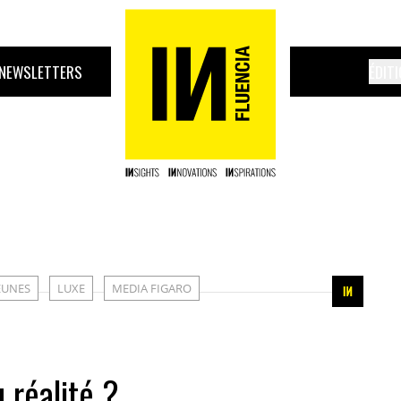
NEWSLETTERS
ÉDIT
EUNES
LUXE
MEDIA FIGARO
 réalité ?