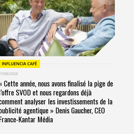
Un
at
INFLUENCIA CAFÉ
27/06/2026
« Cette année, nous avons finalisé la pige de
l’offre SVOD et nous regardons déjà
comment analyser les investissements de la
publicité agentique » Denis Gaucher, CEO
France-Kantar Média