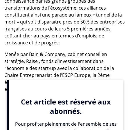
connaissance par les grands groupes des
transformations de l’écosystème, ces alliances
constituent ainsi une parade au fameux « tunnel de la
mort » qui voit disparaître près de 50% des entreprises
françaises au cours de leurs 5 premières années,
coûtant cher au pays en termes d’emplois, de
croissance et de progrès.
Menée par Bain & Company, cabinet conseil en
stratégie, Raise , fonds d’investissement dans
l’économie des start-up avec la collaboration de la
Chaire Entreprenariat de l’ESCP Europe, la 2ème
édition de cette étude révèle une véritable
effervescence depuis 2 à 3 ans autour de ces
partenariats. De quels types sont ou doivent être ces
derniers? Avec quels moyens? Pour quels objectifs
poursuivis? Et quels impacts obtenus? sont les thèmes
abordés par cette enquête. Mais aussi quels leviers à
actionner pour les optimiser, pour accélérer le