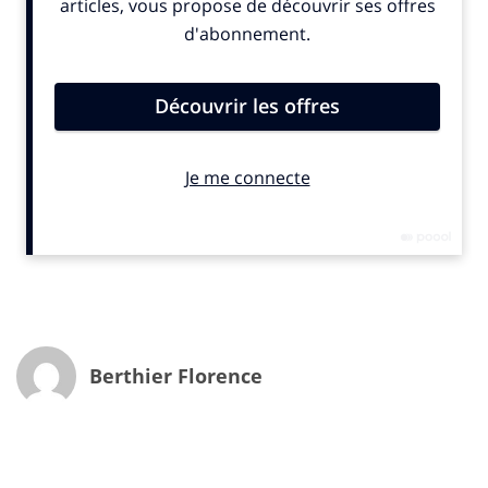
mouvement qui doit être plus homogène et aider la
France à combler son retard et enfin investir pour de
bon ce nouveau modèle économique.
Des forces en pleine effervescence…
Que ce soit en tant qu’ « incubateurs », « investisseurs
», « parrains », « partenaires »… la moitié de ces rôles
n’étaient pas tenus par les groupes du CAC 40, il y a 3 à
5 ans. Désormais, ils se sont tous engagés (hors
relations classiques client/fournisseur ou prise de
participation) auprès de start-up, alors que ce n’était le
cas que pour moins d’un tiers d’entre eux en 2010. Et
c’est encourageant dans la mesure où une relation
avec une grande entreprise impacte positivement la
Berthier Florence
croissance d’une jeune entreprise dans 93% des cas. «
La rapidité et la passion avec lesquelles nos
interlocuteurs nous ont répondu confirme notre
intuition », commentent Clara Gaymard et Gonzague
de Blignières, cofondateurs de RAISE et co-auteurs de