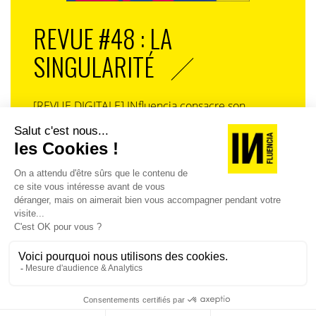
confiance
REVUE #48 : LA
Néanmoins, les clés de la mise en œuvre d’alliances
fructueuses sont nombreuses. De nombreux exemples
SINGULARITÉ
démontrent des impacts business concrets pour les
deux parties : accélération du développement pour la
jeune entreprise, développement plus rapide de
[REVUE DIGITALE] INfluencia consacre son
nouveaux produits et services à moindre coût pour la
prochain numéro à une question devenue
grande entreprise. Seuls outils pour bâtir ces
centrale dans l’économie contemporaine : Qu’est-
partenariats sucessfull ? La confiance réciproque -on y
ce que la singularité à l’heure de la
revient toujours!- et le respect des intérêts
standardisation généralisée ? Ce numéro explore
économiques de chacun. Deux atouts très réalistes
la singularité là où elle est la plus mise à l’épreuve
garants du gagnant/gagnant et des fondations
: dans l’entreprise, dans la marque, dans les
équilibrées. Aux grandes entreprises d’adapter leur
organisations, dans les choix de gouvernance,
approche aux spécificités des jeunes entreprises, en
dans le rapport au pouvoir et à la technologie.
les laissant par exemple bénéficier de procédures plus
légères et en favorisant leur autonomie. Aux jeunes
entreprises de comprendre les contraintes des grands
J'ACHÈTE LE NUMÉRO
groupes, tels qu’une moindre facilité à s’adapter en