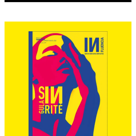
leur « bébé » à l’internationalisation. Ce qui est loin
d’être le cas en France. Le chemin est donc encore long
mais il faut l’emprunter sans plus d’hésitation car le
développement de partenariats mutuellement
bénéfiques entre grandes et jeunes entreprises
pourrait contribuer à rattraper le retard français en
matière de croissance des jeunes entreprises : à
l’heure actuelle, seulement 5% des entreprises
françaises ont plus de 10 salariés, contre 21% aux
États-Unis. « Cette coopération est la voie de l’avenir »,
confirme Olivier Marchal, président de BAIN &
COMPANY « à l’heure où il devient urgent de rattraper
le retard français. C’est le sens de notre étude David
avec Goliath, qui a pour ambition d’aider jeunes et
grandes entreprises à mieux se comprendre et de
favoriser la multiplication de ces collaborations qui
constituent un outil majeur de création d’emplois ».
… 4 leviers à actionner autour du maître mot :