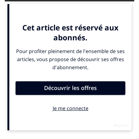
Des parcours d’achat plus courts et plus sociaux
En France, 1 consommateur sur 3 a déjà acheté un
produit via un réseau social. C’est un peu moins qu’aux
Etats-Unis, où 48% des consommateurs âgés entre 18
et 35 ans ont déjà acheté directement depuis un
réseau social. Le social commerce représentait 26
milliards de dollars en 2020 en amérique du nord, et
selon Insider Intelligence, ce chiffre pourrait atteindre
36 milliards de dollars en 2021, soit une augmentation
de près de 35% en 1 an ! Si cette tendance se maintient,
le social commerce devrait tripler d’ici 2024 pour
atteindre 62 milliards de dollars. Mais alors comment
en est-on arrivé là ?
Ne plus sortir du réseau social pour acheter
Tout commence en 2014 quand Facebook introduit le