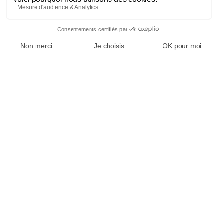
SUIVEZ-NOUS
@
INfluencialemag