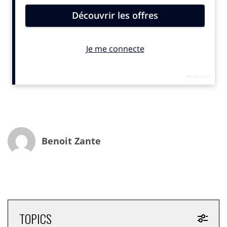
TV (CTV) ?
M.B :
nous avons le plus grand ensemble de données
déterministes sur la télévision, dans le monde. En
Europe, nous comptons plus de 60 millions de
téléviseurs connectés. En France, il s’agit d’environ 6
millions de téléviseurs intelligents et adressables, c’est-
à-dire des téléviseurs que les annonceurs peuvent
utiliser pour toucher leur cible. Avec cette portée, cette
échelle et les données uniques dont nous disposons,
nous sommes en mesure d’offrir aux marques de
Benoit Zante
meilleures données et un ciblage plus efficace que
d’autres acteurs du secteur.
IN : l’écosystème de la CTV est très fragmenté, en
termes d’acteurs et de technologies, avec de grandes
différences selon les marchés européens… Comment
gérez-vous cela ?
TOPICS