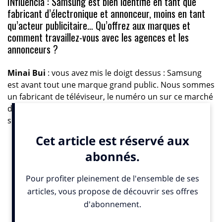
INfluencia : Samsung est bien identifié en tant que
fabricant d’électronique et annonceur, moins en tant
qu’acteur publicitaire… Qu’offrez aux marques et
comment travaillez-vous avec les agences et les
annonceurs ?
Minai Bui
: vous avez mis le doigt dessus : Samsung
est avant tout une marque grand public. Nous sommes
un fabricant de téléviseur, le numéro un sur ce marché
depuis 18 ans. Mais aujourd’hui, nous n’avons pas
seulement une activité de fabricant de matériel
électronique, nous avons aussi une activité média et
services. Dans ce cadre, nous sommes un éditeur et
nous proposons aux marques de la publicité sur notre
application Samsung TV Plus pour Smart TV. Nous
proposons également de la publicité sur nos
téléviseurs, sur nos écrans d’accueil.
IN : quelle est la place de Samsung sur le marché
encore naissant – mais florissant – de la Connected