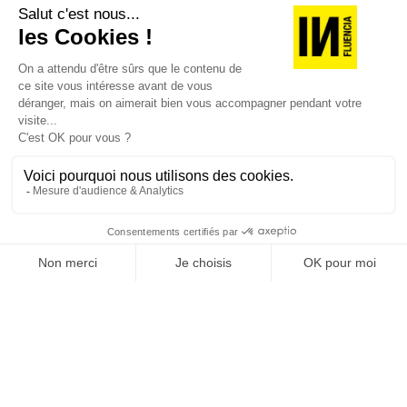
JE DÉCOUVRE LES NUMÉROS PRÉCÉDENTS
Je suis déjà abonné(e) :
je consulte la revue en
version digitale
SUIVEZ-NOUS
@
INfluencialemag