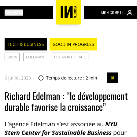
MENU
MON COMPTE
TECH & BUSINESS
GOOD IN PROGRESS
Dove
EDELMAN
THE NORTH FACE
6 juillet 2023
Temps de lecture : 2 min
Richard Edelman : “le développement
durable favorise la croissance”
L’agence Edelman s’est associée au
NYU
Stern Center for Sustainable Business
pour