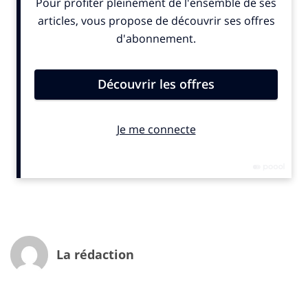
genre s’appellent Gowalla, MyTown ou Loopt. Liés aux
réseaux sociaux comme Twitter et Facebook, ils
permettent de viraliser instantanément les
informations et proposent également un système
ludique permettant de gagner des points au fur et à
mesure de son exploration.
L’un de ces réseaux a su tirer son épingle du jeu:
Foursquare. Il affiche une insolente santé avec plus de
trois millions de membres, et se permet un affichage
géant sur Times Square au moment où le mastodonte
Facebook lance son propre outil, qui est pour l’instant
limité au territoire américain mais dont il faudra
surveiller de près l’évolution.
Il y a dans ce type de services des avantages évidents
La rédaction
pour les enseignes qui y voient un moyen de toucher
leur cible et de proposer des bons de réduction dans le
lieu de vente. Le développement du mobile offre des
perspectives de croissance vertigineuses pour ce