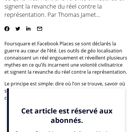
signent la revanche du réel contre la
représentation. Par Thomas Jamet...
Foursquare et Facebook Places se sont déclarés la
guerre au cœur de l’été. Les outils de géo localisation
connaissent un réel engouement et réveillent plusieurs
mythes en ce qu’ils incarnent une volonté civilisatrice
et signent la revanche du réel contre la représentation.
Le principe est simple: dire où l’on se trouve, savoir où
sont ses amis, connaître les avis sur un restaurant, un
cinéma, un bar, ou encore son lieu de travail grâce à
une application mobile liée à son réseau social. A
chaque fois que la personne arrive dans un nouveau
lieu, elle s’y inscrit («check-in»), et son réseau sait
instantanément où elle est. Les pionniers et leaders du