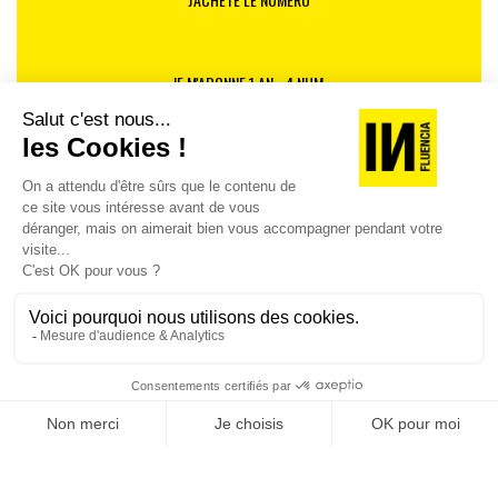
JE M'ABONNE 1 AN - 4 NUM.
JE DÉCOUVRE LES NUMÉROS PRÉCÉDENTS
Je suis déjà abonné(e) :
je consulte la revue en
version digitale