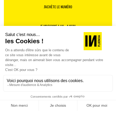
J'ACHÈTE LE NUMÉRO
JE M'ABONNE 1 AN - 4 NUM.
JE DÉCOUVRE LES NUMÉROS PRÉCÉDENTS
Je suis déjà abonné(e) :
je consulte la revue en
version digitale