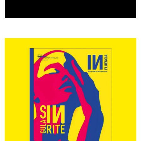
au long cours. En 2020, FreeThinking a échangé de
façon qualitative mais à grande échelle, avec ces 530
Français au cours des trois temps forts de la crise : du
24 mars au 21 mai (étude
#ResterChezSoi
), du 10
septembre au 12 octobre (
#LaRentréeD’Après
), et enfin
du 4 novembre au 18 décembre (
#RetourChezSoi
).