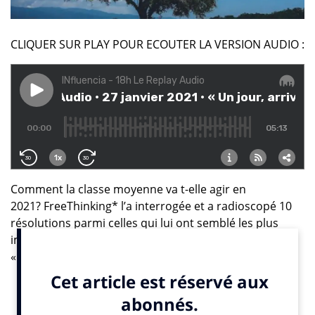
CLIQUER SUR PLAY POUR ECOUTER LA VERSION AUDIO :
Comment la classe moyenne va t-elle agir en
2021? FreeThinking* l’a interrogée et a radioscopé 10
résolutions parmi celles qui lui ont semblé les plus
importantes. INfluencia a publié la première lundi 18:
« Consommer Somewhere (dans la mesure de mes
moyens) », la deuxième mardi 19: « pensez aux
autres », la troisième mercredi 20: « Soutenir mes
petits commerçants », la quatrième jeudi 21: «prendre