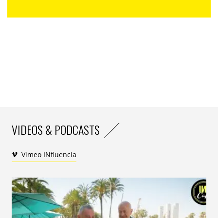
changer pour éviter l’apparition de nouvelles
épidémies. Il doit ralentir pour laisser la faune et la
flore mieux respirer et apprendre à vivre sans laisser
de trace, tant pour réparer les dégâts du passé que
pour effacer, ou au moins cesser de creuser, la dette
écologique pour les futures générations. Pour
s’effacer, en un sens.
Agir oui, mais comment ? Déconstruire ce qui peut et doit l’être.
« L’engagement environnemental est pour eux un
engagement du quotidien : une écologie pragmatique, de
VIDEOS & PODCASTS
tous les jours, dont la mise en place doit à leurs yeux être
accélérée. Trier, recycler, chasser le gaspillage, diminuer le
Vimeo INfluencia
plastique, acheter en vrac, privilégier le local et les circuits
courts, réfléchir à ce qui est essentiel. C’est surtout une
démarche forte, impulsée pour certains par la prise de
conscience opérée pendant les confinements : celle de
déconstruire sa consommation et son mode de vie en