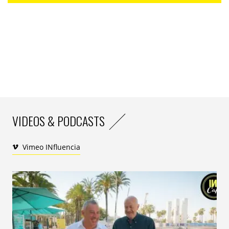
une application web et mobile qui permet aux usagers
de trouver facilement des artisans qualifiés à proximité
pour des travaux de dépannage et réparation. » À
l’instar de la Côte d’Ivoire, l’ensemble de l’Afrique
subsaharienne de l’Ouest, qui forme la grande partie
de l’AfricanFrench Tech, est en pleine transformation
digitale avec des écosystèmes locaux qui se
construisent. C’est le moment propice pour investir ou
se lancer dans l’écosystème des start-up digitales « ,
assure Mamadou Doumbia Junior, également
VIDEOS & PODCASTS
fondateur et CEO d’Acteef. INfluencia Africa a voulu en
savoir plus.
Vimeo INfluencia
INfluencia : vos critères et vecteurs d’incubation sont-
ils très spécifiques à l’Afrique subsaharienne de l’Ouest
ou sont-ils les mêmes qu’en France, par exemple ?
Mamadou Doumbia : nos premiers critères et vecteurs
d’incubation de start-up sont peut-être spécifiques à
l’Afrique subsaharienne de l’Ouest à cause de la