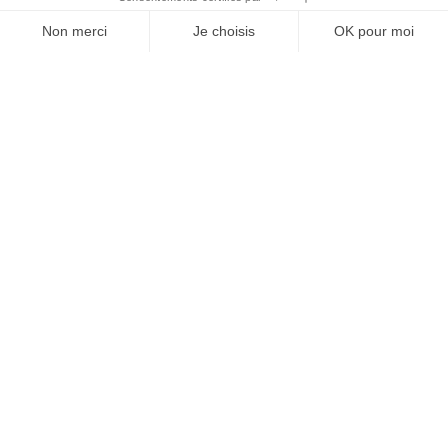
JE M'ABONNE 1 AN - 4 NUM.
JE DÉCOUVRE LES NUMÉROS PRÉCÉDENTS
Je suis déjà abonné(e) :
je consulte la revue en
version digitale
SUIVEZ-NOUS