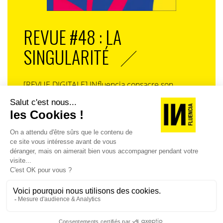
REVUE #48 : LA
SINGULARITÉ
[REVUE DIGITALE] INfluencia consacre son
prochain numéro à une question devenue
centrale dans l’économie contemporaine : Qu’est-
ce que la singularité à l’heure de la
standardisation généralisée ? Ce numéro explore
la singularité là où elle est la plus mise à l’épreuve
: dans l’entreprise, dans la marque, dans les
organisations, dans les choix de gouvernance,
dans le rapport au pouvoir et à la technologie.
J'ACHÈTE LE NUMÉRO