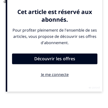
d’entendre des sons qui « circulent » autour de nous.
Les nouveaux dispositifs portables, tels que des gants
et des combinaisons, simulent la perception du
toucher dans des environnements virtuels. Des
startups commencent, elles, à jouer avec notre odorat.
Le masque multi-sensoriel de
FeelReal
qui s’adaptent à
la plupart des casques de VR peut nous faire sentir
l’odeur du café au petit matin dans la cuisine, l’arôme
de la lavande un soir d’été ou le « parfum » d’un pneu
qui patine sur la route ou d’un canon qui crache un
boulet. Cet outil peut aussi simuler le vent, la bruine, la
chaleur et les vibrations.
Une mine pour les entreprises
La
XR
est de plus en plus utilisée par les entreprises.
Elle permet notamment de simuler des situations
délicates pour les étudiants qui souhaitent devenir
pilotes de ligne, chirurgiens ou ouvriers dans les
gratte-ciels. La
RM,
en particulier, permet de guider les