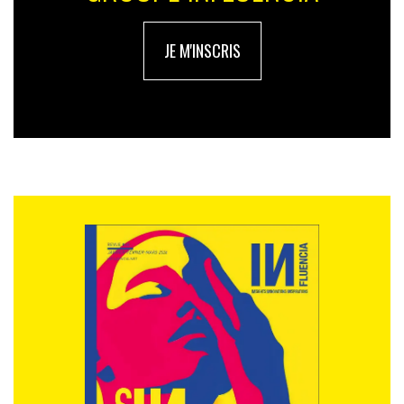
JE M'INSCRIS
Le monde du virtuel, une cagnotte bien réelle estimée à 200 milliards de
dollars, dans les années à venir…
Ces innovations peuvent être considérées comme des
gadgets mais la même chose a été dite lorsque les
premières tablettes et montres connectées ont été
commercialisées. Une étude de Deloitte a calculé que
le marché de la réalité étendue devrait approcher 200
milliards de dollars dans un avenir proche. Le monde
virtuel représente une cagnotte bien réelle…