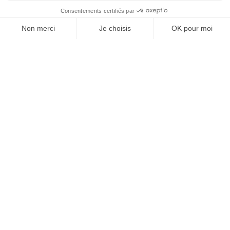
SUIVEZ-NOUS
@
INfluencialemag
Agence web
:
Novius