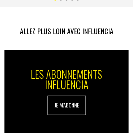
ALLEZ PLUS LOIN AVEC INFLUENCIA
LES ABONNEMENTS
INFLUENCIA
JE M'ABONNE
Un marché de 200 Mds$
Les entreprises cherchent aujourd’hui à faire découvrir
aux particuliers le monde « merveilleux » de la XR. Lors
du dernier
CES de Las Vegas
qui s’est tenu en ligne la